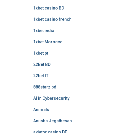
1xbet casino BD
1xbet casino french
1xbet india
1xbet Morocco
1xbet pt
22Bet BD
22bet IT
888starz bd
AI in Cybersecurity
Animals
Anusha Jegathesan
aviator casino DE