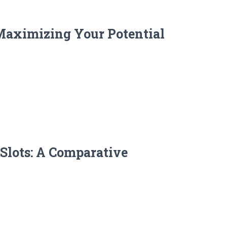
 Maximizing Your Potential
Slots: A Comparative