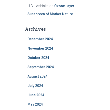
H.B.J.Ashinka
on
Ozone Layer:
Sunscreen of Mother Nature
Archives
December 2024
November 2024
October 2024
September 2024
August 2024
July 2024
June 2024
May 2024