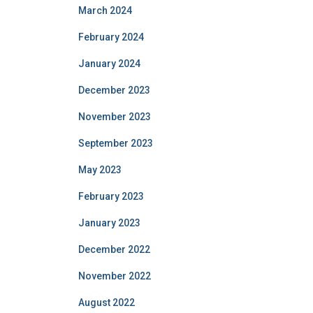
March 2024
February 2024
January 2024
December 2023
November 2023
September 2023
May 2023
February 2023
January 2023
December 2022
November 2022
August 2022