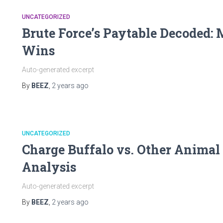
UNCATEGORIZED
Brute Force’s Paytable Decoded:
Wins
Auto-generated excerpt
By
BEEZ
,
2 years
ago
UNCATEGORIZED
Charge Buffalo vs. Other Animal 
Analysis
Auto-generated excerpt
By
BEEZ
,
2 years
ago