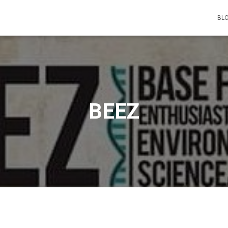
BL
BEEZ