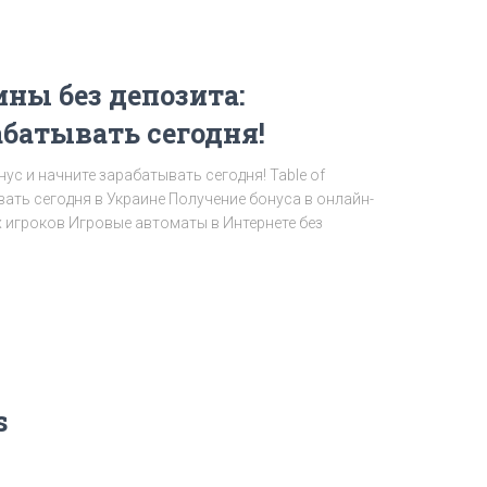
ины без депозита:
абатывать сегодня!
ус и начните зарабатывать сегодня! Table of
ывать сегодня в Украине Получение бонуса в онлайн-
х игроков Игровые автоматы в Интернете без
s