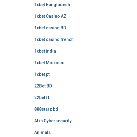
1xbet Bangladesh
1xbet Casino AZ
1xbet casino BD
1xbet casino french
1xbet india
1xbet Morocco
1xbet pt
22Bet BD
22bet IT
888starz bd
AI in Cybersecurity
Animals