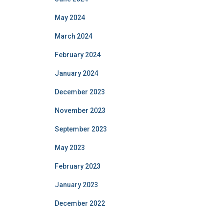
May 2024
March 2024
February 2024
January 2024
December 2023
November 2023
September 2023
May 2023
February 2023
January 2023
December 2022