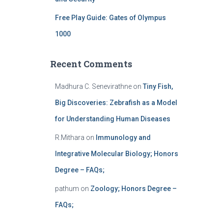
Free Play Guide: Gates of Olympus
1000
Recent Comments
Madhura C. Senevirathne
on
Tiny Fish,
Big Discoveries: Zebrafish as a Model
for Understanding Human Diseases
R.Mithara
on
Immunology and
Integrative Molecular Biology; Honors
Degree – FAQs;
pathum
on
Zoology; Honors Degree –
FAQs;