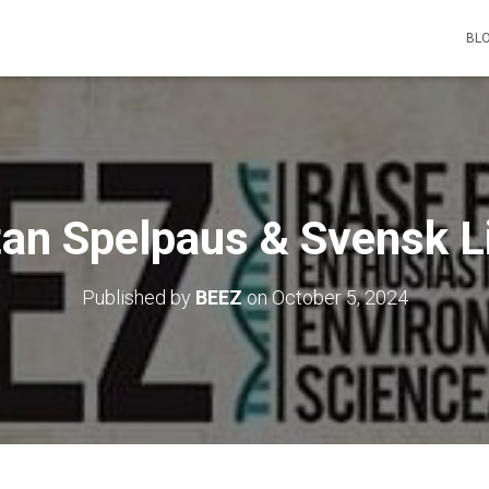
BL
tan Spelpaus & Svensk L
Published by
BEEZ
on
October 5, 2024