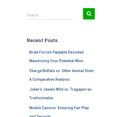
S
Search …
e
a
r
c
Recent Posts
h
f
Brute Force’s Paytable Decoded:
o
r
Maximizing Your Potential Wins
:
Charge Buffalo vs. Other Animal Slots:
A Comparative Analysis
Joker’s Jewels Wild vs. Tragaperras
Tradicionales
Mobile Casinos: Ensuring Fair Play
and Security