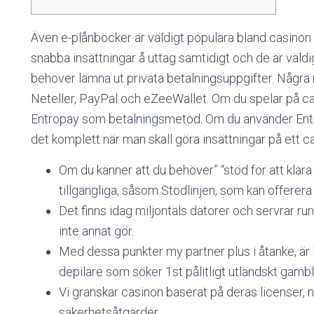
Även e-plånböcker är väldigt populära bland casinon 
snabba insättningar å uttag samtidigt och de är väldi
behöver lämna ut privata betalningsuppgifter. Några 
Neteller, PayPal och eZeeWallet. Om du spelar på ca
Entropay som betalningsmetod. Om du använder Entr
det komplett när man skall göra insättningar på ett c
Om du känner att du behöver” “stöd för att klara 
tillgängliga, såsom Stödlinjen, som kan offerera
Det finns idag miljontals datorer och servrar r
inte annat gör.
Med dessa punkter my partner plus i åtanke, är
depilare som söker 1st pålitligt utländskt gambl
Vi granskar casinon baserat på deras licenser, n
säkerhetsåtgärder.