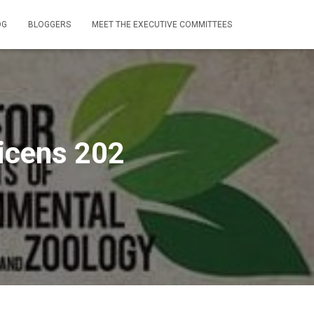
OG
BLOGGERS
MEET THE EXECUTIVE COMMITTEES
icens 202