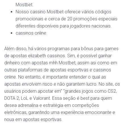
Mostbet.
Nosso cassino Mostbet oferece vários códigos
promocionais e cerca de 20 promoções especiais
diferentes disponíveis para jogadores nacionais.
cassinos online.
Além disso, há vários programas para bônus para games
de apostas elizabeth cassinos. Sim, é possível ganhar
dinheiro com apostas mhh Mostbet, assim asi como em
outras plataformas de apostas esportivas e cassinos
online. No entanto, é importante entender o qual as
apostas envolvem risco e não garantem lucro. No site, os
usuários podem apostar em” “grandes jogos como CS2,
DOTA 2, LoL e Valorant. Essa seção é best para quem
desea adrenalina e estratégia em competições
eletrônicas, garantindo uma experiência emocionante e
noua em apostas esportivas.