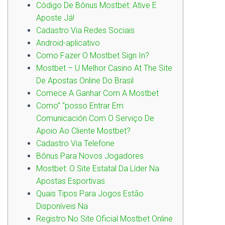
Código De Bônus Mostbet: Ative E
Aposte Já!
Cadastro Via Redes Sociais
Android-aplicativo
Como Fazer O Mostbet Sign In?
Mostbet – U Melhor Casino At The Site
De Apostas Online Do Brasil
Comece A Ganhar Com A Mostbet
Como” “posso Entrar Em
Comunicación Com O Serviço De
Apoio Ao Cliente Mostbet?
Cadastro Via Telefone
Bônus Para Novos Jogadores
Mostbet: O Site Estatal Da Líder Na
Apostas Esportivas
Quais Tipos Para Jogos Estão
Disponíveis Na
Registro No Site Oficial Mostbet Online