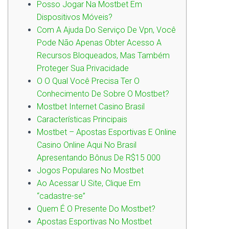
Posso Jogar Na Mostbet Em
Dispositivos Móveis?
Com A Ajuda Do Serviço De Vpn, Você
Pode Não Apenas Obter Acesso A
Recursos Bloqueados, Mas Também
Proteger Sua Privacidade
O O Qual Você Precisa Ter O
Conhecimento De Sobre O Mostbet?
Mostbet Internet Casino Brasil
Características Principais
Mostbet – Apostas Esportivas E Online
Casino Online Aqui No Brasil
Apresentando Bônus De R$15 000
Jogos Populares No Mostbet
Ao Acessar U Site, Clique Em
“cadastre-se”
Quem É O Presente Do Mostbet?
Apostas Esportivas No Mostbet