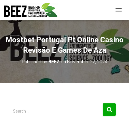
T
O
G
G
L
Mostbet Portugal Pt Online Casino
E
N
Revisão E Games De Aza
A
V
Published by
BEEZ
on
November 22, 2024
I
G
A
T
I
O
N
S
Search …
e
a
r