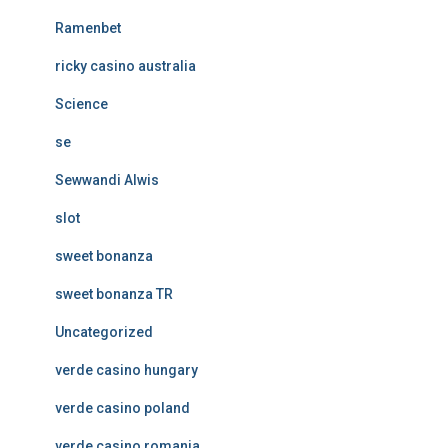
Ramenbet
ricky casino australia
Science
se
Sewwandi Alwis
slot
sweet bonanza
sweet bonanza TR
Uncategorized
verde casino hungary
verde casino poland
verde casino romania