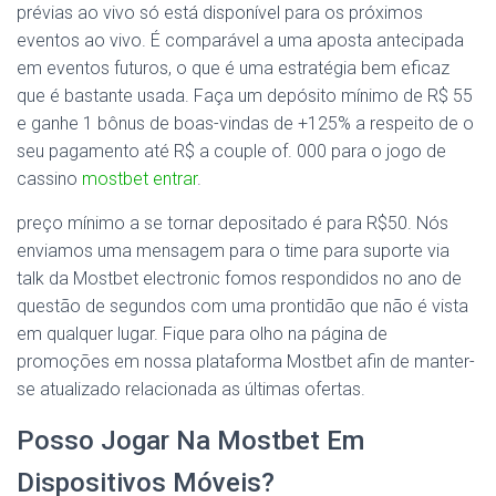
prévias ao vivo só está disponível para os próximos
eventos ao vivo. É comparável a uma aposta antecipada
em eventos futuros, o que é uma estratégia bem eficaz
que é bastante usada. Faça um depósito mínimo de R$ 55
e ganhe 1 bônus de boas-vindas de +125% a respeito de o
seu pagamento até R$ a couple of. 000 para o jogo de
cassino
mostbet entrar
.
preço mínimo a se tornar depositado é para R$50. Nós
enviamos uma mensagem para o time para suporte via
talk da Mostbet electronic fomos respondidos no ano de
questão de segundos com uma prontidão que não é vista
em qualquer lugar. Fique para olho na página de
promoções em nossa plataforma Mostbet afin de manter-
se atualizado relacionada as últimas ofertas.
Posso Jogar Na Mostbet Em
Dispositivos Móveis?