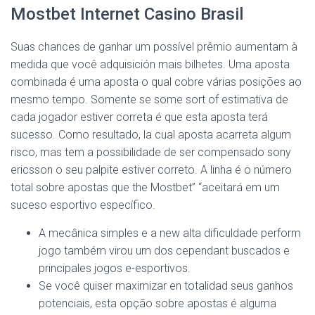
Mostbet Internet Casino Brasil
Suas chances de ganhar um possível prêmio aumentam à
medida que você adquisición mais bilhetes. Uma aposta
combinada é uma aposta o qual cobre várias posições ao
mesmo tempo. Somente se some sort of estimativa de
cada jogador estiver correta é que esta aposta terá
sucesso. Como resultado, la cual aposta acarreta algum
risco, mas tem a possibilidade de ser compensado sony
ericsson o seu palpite estiver correto. A linha é o número
total sobre apostas que the Mostbet” “aceitará em um
suceso esportivo específico.
A mecânica simples e a new alta dificuldade perform
jogo também virou um dos cependant buscados e
principales jogos e-esportivos.
Se você quiser maximizar en totalidad seus ganhos
potenciais, esta opção sobre apostas é alguma