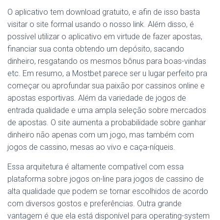
O aplicativo tem download gratuito, e afin de isso basta
visitar o site formal usando o nosso link. Além disso, é
possível utilizar o aplicativo em virtude de fazer apostas,
financiar sua conta obtendo um depósito, sacando
dinheiro, resgatando os mesmos bônus para boas-vindas
etc. Em resumo, a Mostbet parece ser u lugar perfeito pra
começar ou aprofundar sua paixão por cassinos online e
apostas esportivas. Além da variedade de jogos de
entrada qualidade e uma ampla seleção sobre mercados
de apostas. O site aumenta a probabilidade sobre ganhar
dinheiro não apenas com um jogo, mas também com
jogos de cassino, mesas ao vivo e caça-níqueis.
Essa arquitetura é altamente compatível com essa
plataforma sobre jogos on-line para jogos de cassino de
alta qualidade que podem se tornar escolhidos de acordo
com diversos gostos e preferências. Outra grande
vantagem é que ela está disponível para operating-system