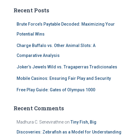
c
Recent Posts
h
f
Brute Force’s Paytable Decoded: Maximizing Your
o
r
Potential Wins
:
Charge Buffalo vs. Other Animal Slots: A
Comparative Analysis
Joker’s Jewels Wild vs. Tragaperras Tradicionales
Mobile Casinos: Ensuring Fair Play and Security
Free Play Guide: Gates of Olympus 1000
Recent Comments
Madhura C. Senevirathne
on
Tiny Fish, Big
Discoveries: Zebrafish as a Model for Understanding