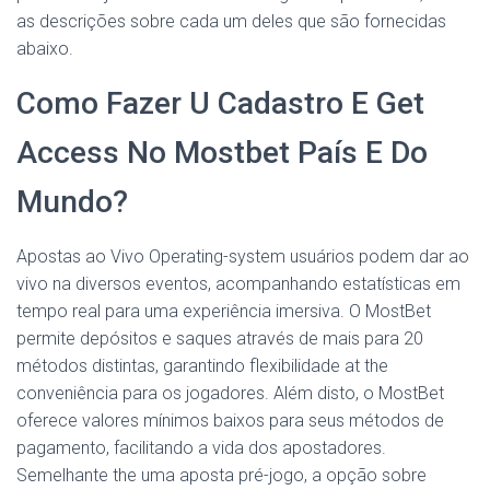
as descrições sobre cada um deles que são fornecidas
abaixo.
Como Fazer U Cadastro E Get
Access No Mostbet País E Do
Mundo?
Apostas ao Vivo Operating-system usuários podem dar ao
vivo na diversos eventos, acompanhando estatísticas em
tempo real para uma experiência imersiva. O MostBet
permite depósitos e saques através de mais para 20
métodos distintas, garantindo flexibilidade at the
conveniência para os jogadores. Além disto, o MostBet
oferece valores mínimos baixos para seus métodos de
pagamento, facilitando a vida dos apostadores.
Semelhante the uma aposta pré-jogo, a opção sobre