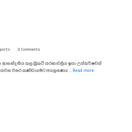
ports
0 Comments
ීඨය ආනන්දනීය කල ක්‍රිකට් තරඟාවලිය ඉතා උත්කර්ෂවත්
 තෙවන වසර කණ්ඩායමට ජයග්‍රහණය ...
Read more