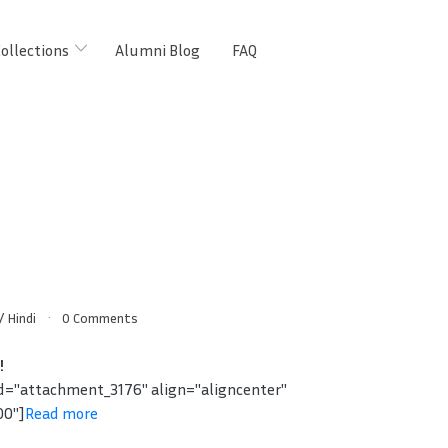
ollections
Alumni Blog
FAQ
/
Hindi
0 Comments
!
id="attachment_3176" align="aligncenter"
00"]
Read more