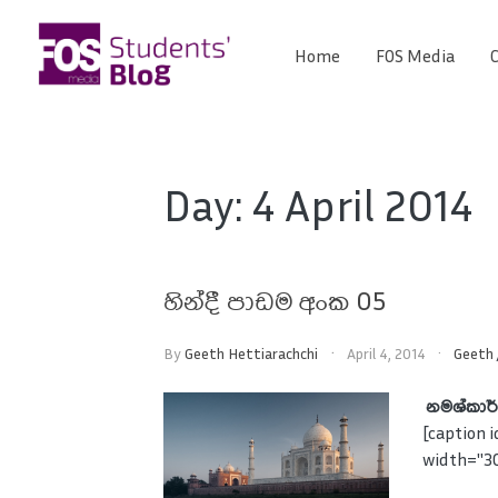
Skip
to
Home
FOS Media
C
FOS
content
We
create
Media
the
future
Students'
Day:
4 April 2014
Blog
හින්දී පාඩම අංක 05
By
Geeth Hettiarachchi
April 4, 2014
Geeth
නමශ්කාර්
[caption 
width="3