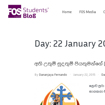
Skip
to
Home
FOS Media
C
FOS
content
We
create
Media
the
future
Students'
Day:
22 January 2
Blog
අති උතුම් සුදතුම් පියතුමන්ගේ ශ
By
Dananjaya Fernando
January 22, 2015
Da
ලොව පුරා
නායකයා වන 