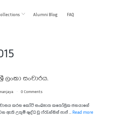
ollections
Alumni Blog
FAQ
015
්‍රී ලංකා සංචාරය.
nanjaya
0 Comments
 වාසය කරන කෝටි සංඛ්‍යාත කතෝලික ජනයාගේ
ඇති උතුම් ශුද්ධ වූ ෆ්රැන්සිස් පාප් ...
Read more