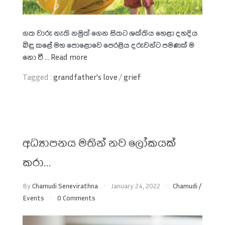
ගත වාරු නැති නමුත් ගෙන සිතට ශක්තිය හෙළා දහදිය
බිඳු කළේ මහ පොළොවෙ පෙරළිය දරුවන්ට පමණක් ම
නො වී ...
Read more
Tagged :
grandfather's love
/
grief
අධ්‍යාපනය මතින් නව ලෝකයක්
කරා…
By
Chamudi Senevirathna
January 24, 2022
Chamudi
/
Events
0 Comments