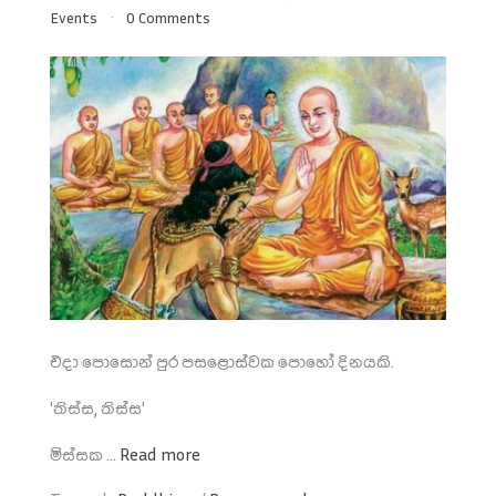
Events
0 Comments
එදා පොසොන් පුර පසළොස්වක පොහෝ දිනයකි.
'තිස්ස, තිස්ස'
මිස්සක ...
Read more