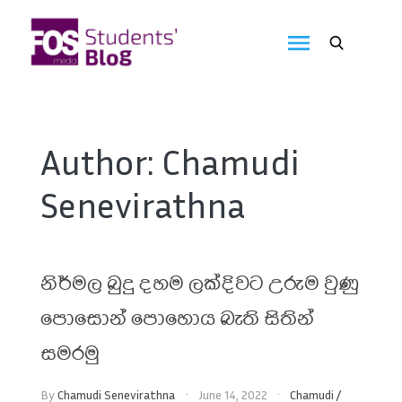
Skip
to
FOS
content
We
create
Media
the
future
Students'
Author:
Chamudi
Blog
Senevirathna
නිර්මල බුදු දහම ලක්දිවට උරුම වුණු
පොසොන් පොහොය බැති සිතින්
සමරමු
By
Chamudi Senevirathna
June 14, 2022
Chamudi
/