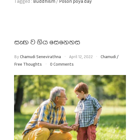
Tagged :
Buddhism
/
Poson poya day
සැඟ ව ගිය සෙනෙහස
By
Chamudi Senevirathna
April 12, 2022
Chamudi
/
Free Thoughts
0 Comments