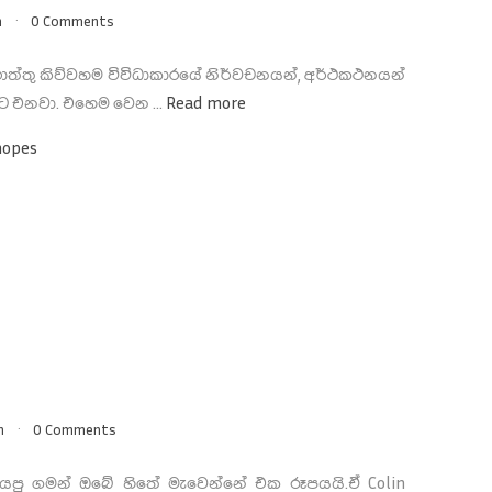
n
0 Comments
්තු කිව්වහම විවිධාකාරයේ නිර්වචනයන්, අර්ථකථනයන්
ට එනවා. එහෙම වෙන ...
Read more
hopes
n
0 Comments
කියපු ගමන් ඔබේ හිතේ මැවෙන්නේ එක රූපයයි.ඒ Colin