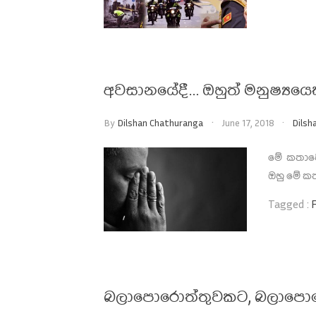
අවසානයේදී… ඔහුත් මනුෂ්‍යයෙ
By
Dilshan Chathuranga
June 17, 2018
Dilsh
මේ කතාවේ
ඔහු මේ කත
Tagged :
බලාපොරොත්තුවකට, බලාපොර