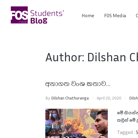
Skip
to
Home
FOS Media
C
FOS
content
We
create
Media
the
future
Students'
Author:
Dilshan 
Blog
අනාගත වංශ කතාව…
By
Dilshan Chathuranga
April 20, 2020
Dils
මේ කියන්න
කලින් මේ ද
Tagged :
S