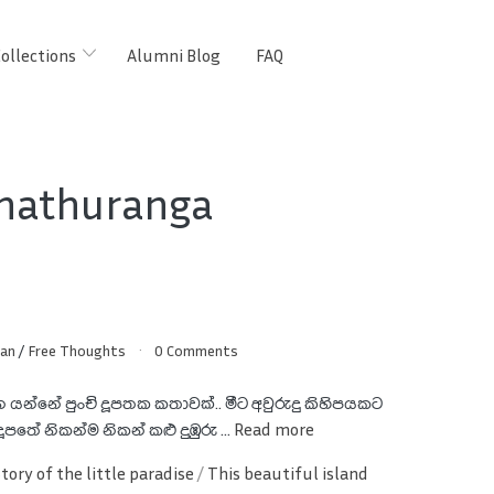
ollections
Alumni Blog
FAQ
Chathuranga
han
/
Free Thoughts
0 Comments
 යන්නේ පුංචි දූපතක කතාවක්.. මීට අවුරුදු කිහිපයකට
ූපතේ නිකන්ම නිකන් කළු දුඹුරු ...
Read more
tory of the little paradise
/
This beautiful island