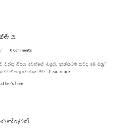
ක්ම ය.
an
0 Comments
 වස්තු බීජය වෙන්නේ, ඔහුයි. ඇත්තටම කව්ද මේ ඔහු?
ාවට එකතු වෙන්නේ මීට ...
Read more
Father's love
ොත්තුවක්…