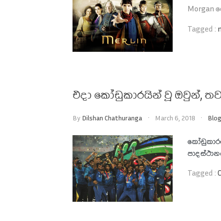
Morgan ගේ
Tagged :
එදා කෝඩුකාරයින් වූ ඔවුන්, 
By
Dilshan Chathuranga
March 6, 2018
Blo
කෝඩුකාරයෙ
පාදස්ථානය
Tagged :