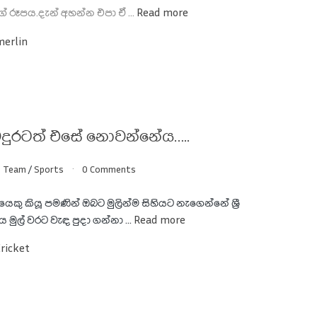
 රූපය.දැන් අහන්න එපා ඒ ...
Read more
merlin
තවදුරටත් එසේ නොවන්නේය…..
g Team
/
Sports
0 Comments
කු කියූ පමණින් ඔබට මුලින්ම සිහියට නැගෙන්නේ ශ්‍රී
 මුල් වරට වැඳ පුදා ගන්නා ...
Read more
Cricket