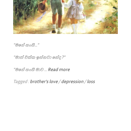
"මගේ නංගී..."
"මාත් එක්ක ඉන්නවා නේද?"
"මගේ නංගී මාව ...
Read more
Tagged :
brother's love
/
depression
/
loss