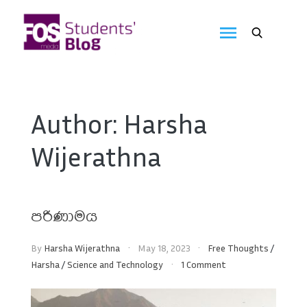
Skip
to
FOS
content
We
create
Media
the
future
Students'
Author:
Harsha
Blog
Wijerathna
පරිණාමය
By
Harsha Wijerathna
May 18, 2023
Free Thoughts
/
Harsha
/
Science and Technology
1 Comment