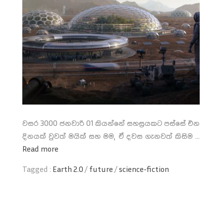
වසර 3000 ජනවාරි 01 කියන්නේ සහස්‍රයකට පස්සේ එන
දිනයක් වුවත් මයික් සහ මම, ඒ දවස ගැනවත් කිසිම ...
Read more
Tagged :
Earth 2.0
/
future
/
science-fiction