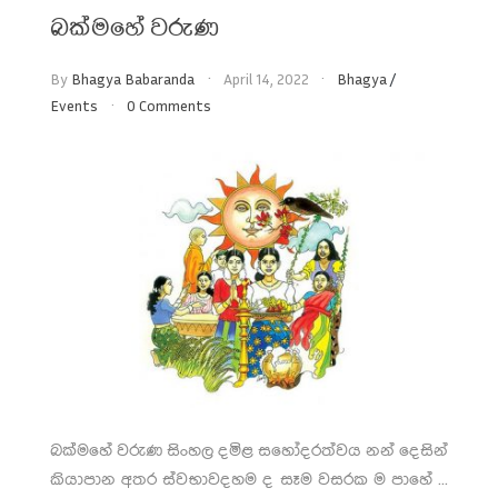
බක්මහේ වරුණ
By
Bhagya Babaranda
April 14, 2022
Bhagya
/
Events
0 Comments
බක්මහේ වරුණ සිංහල දමිළ සහෝදරත්වය නන් දෙසින්
කියාපාන අතර ස්වභාවදහම ද සෑම වසරක ම පාහේ ...