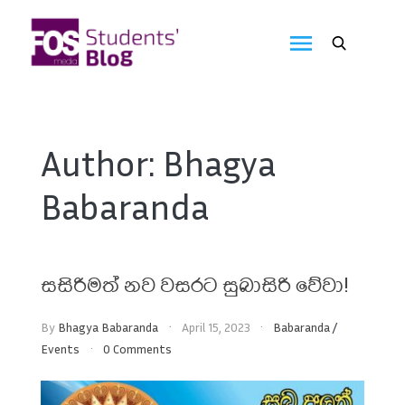
Skip
to
FOS
content
We
create
Media
the
future
Students'
Author:
Bhagya
Blog
Babaranda
සසිරිමත් නව වසරට සුබාසිරි වේවා!
By
Bhagya Babaranda
April 15, 2023
Babaranda
/
Events
0 Comments