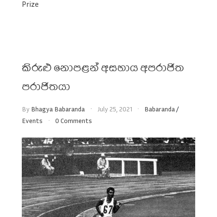
Prize
කිරුළු නොපළන් අසහාය අපරාජිත
පරාජිතයා
By
Bhagya Babaranda
July 25, 2021
Babaranda
/
Events
0 Comments