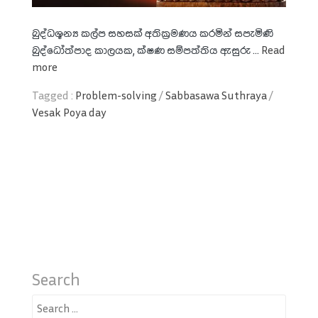
බුද්ධශූන්‍ය කල්ප සහසක් අතික්‍රමණය කරමින් සපැමිණි
බුද්ධෝත්පාද කාලයක, ක්ෂණ සම්පත්තිය ඇසුරු ...
Read
more
Tagged :
Problem-solving
/
Sabbasawa Suthraya
/
Vesak Poya day
Search
Search