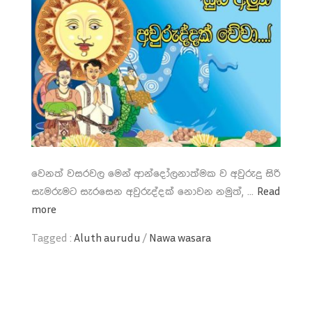
වෙනත් වසරවල මෙන් ආන්දෝලනාත්මක ව අවුරුදු සිරි
සැමරුමට සැරසෙන අවුරුද්දක් නොවන නමුත්, ...
Read
more
Tagged :
Aluth aurudu
/
Nawa wasara