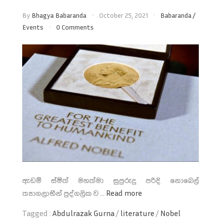
By
Bhagya Babaranda
October 25, 2021
Babaranda
/
Events
0 Comments
ඇඩම් ස්මිත් මහත්මා සුපුරුදු පරිදි නොබෙල්
ත්‍යාගලාභීන් පුද්ගලික ව ...
Read more
Tagged :
Abdulrazak Gurna
/
literature
/
Nobel