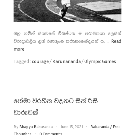
ඔහු නමින් සියවසේ විශිෂ්ටත ම පරාජිතයා ලෙසින්
විරුදාවලිය ලත් රණතුංග කරුණානන්දයන් ය. ...
Read
more
Tagged :
courage
/
Karunananda
/
Olympic Games
තේමා විරහිත වදනට සිත් රිසි
වාරුවක්
By
Bhagya Babaranda
June 15, 2021
Babaranda
/
Free
Thoughts
0 Comments