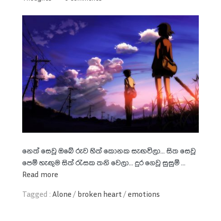
නෙත් සෙවූ ඔබේ රුව හිත් කොනක සැඟවිලා... සිත සෙවූ
පෙම් හැඟුම සිත් රැසක තනි වෙලා... දුර ගෙවූ සුසුම් ...
Read more
Tagged :
Alone
/
broken heart
/
emotions