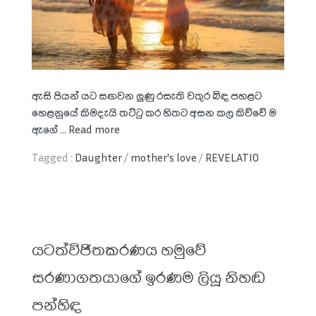
ඇසි පියන් යට සඟවන ලුණු රසැති වතුර බිඳ පහළට
හෙළනුයේ කිමදැයි තට්ටු කර හිතට අසන කල කිව්වේ ම
ඇගේ ...
Read more
Tagged :
Daughter
/
mother's love
/
REVELATIO
යටත්විජිතකරණය හමුවේ
සරණාගතයාගේ ඉරණම ලියූ නිහඬ
පන්හිඳ