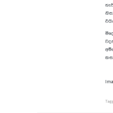
හැප
නිස
එයි
මිද
වදන
අම්
කසා
Ima
Tagg