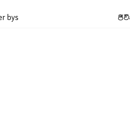
er bys
ජී