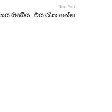
විතය ඔබේය…එය රැක ගන්න