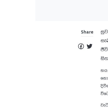
සු
Share
සැ
ජීව
සි
හය 
නොල
දිව
විට
වැට