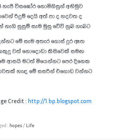
ි හැපී විසඝෝර නොමිනිසුන් අභිමුව
ාවෙන් රිදුම් දෙයි අත් පා ද හදවත ද
න් නැගි සුසුම් සැම මුසු වේවි නුබ ගැබට
ෙන්නට මේ සැම අතැර ගොස් දුර ඈත
කුදු වත් නොදොඩා කිසිවෙක් සමඟ
මෙ ආසයි මටත් මියෙන්නට පෙර දිනෙක
වතක් හැඳ මේ සසරින් එගොඩ වන්නට
ge Credit :
http://1.bp.blogspot.com
ed :
hopes
/
Life