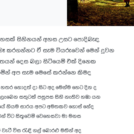
වහසක් සිහිනයන් අහස උසට පොදිබැඳ
බෑ කරගන්නට ඒ සැම වියරුවෙන් මෙන් දුවන
ිතයන් දෙස බලා සිටියෙමි එක් දිනෙක
තමින් අප සැම මෙසේ කරන්නෙ කිමද
හතර නොදත් දා සිට අද මෙන්ම හෙට දින ද
ැබෙන සතුටක් පසුපස සිහි නැතිව හඹා යන
ියේ නියම සාරය අපට අමතකව ගොස් නේද
ෙන් විට සිතූවෙමි වෙහෙසවා මා මනස
ි වැටී විස රැඳි ගල් බොරළු මතින් අද