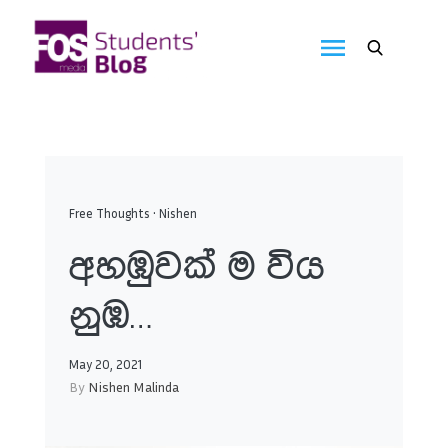
Skip
to
FOS
content
We
create
Media
the
future
Students'
Blog
Free Thoughts
•
Nishen
අහඹුවක් ම විය
නුඹ…
May 20, 2021
By
Nishen Malinda