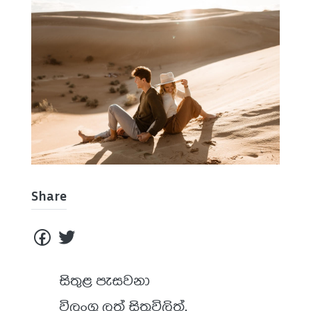
Share
සිතුළ පැසවනා
විලංගු ලත් සිතුවිලිත්,