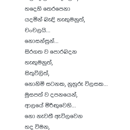
හදෙහි තෙරපෙනා
යදමින් බැඳි හැඟුමනුත්,
චංචලයි…
නොසන්සුන්…
සිරගත ව පොරබදන
හැඟුමනුත්,
සිතුවිලිත්,
නොනිමි සටනක, නුහුරු විලසක…
මුසපත් ව දපනයෙන්,
ආලයේ මිරිඟුවෙහි…
නො නැවතී ඇවිලවෙන
හද විමන,