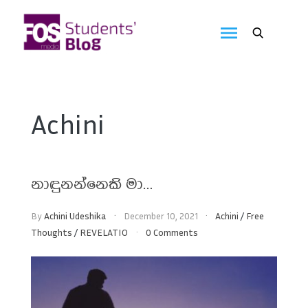
Skip
to
FOS
content
We
create
Media
the
future
Students'
Achini
Blog
නාඳුනන්නෙකි මා…
By
Achini Udeshika
December 10, 2021
Achini
/
Free
Thoughts
/
REVELATIO
0 Comments