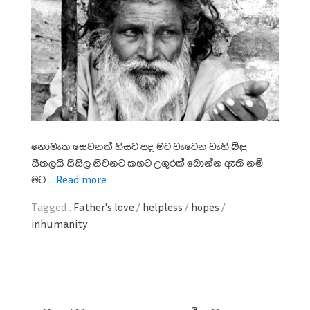
නොමැත ‍සෙවනක් හිසට අද මට වැටෙන වැහි බිඳු
සීතලයි සිසිල නිවනට කහට උගුරක් බොන්න ඇති නම්
මට ...
Read more
Tagged :
Father's love
/
helpless
/
hopes
/
inhumanity