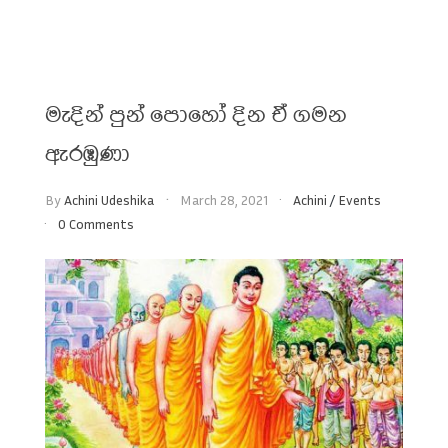
මැදින් පුන් පොහෝ දින ඒ ගමන
ඇරඹුණා
By
Achini Udeshika
March 28, 2021
Achini
/
Events
0 Comments