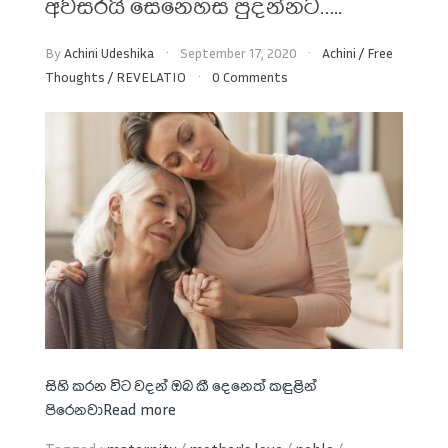
අවසරයි සෙනෙහස පුදන්නට…..
By
Achini Udeshika
September 17, 2020
Achini
/
Free
Thoughts
/
REVELATIO
0 Comments
සිහි කරන විට වදන් ඔබ කී
දෙනෙත් කඳුළින්
පිරෙනවා
Read more