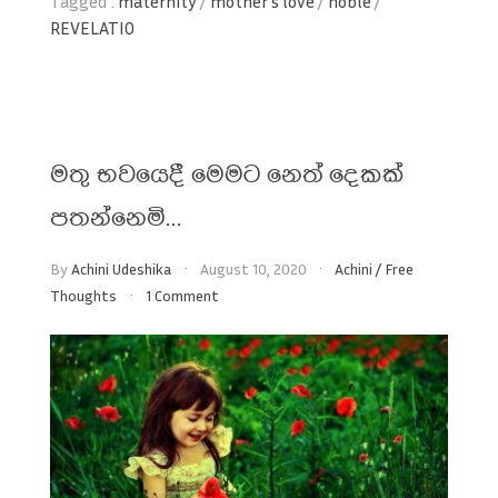
Tagged :
maternity
/
mother's love
/
noble
/
REVELATIO
මතු භවයෙදී මෙමට නෙත් දෙකක්
පතන්නෙමි…
By
Achini Udeshika
August 10, 2020
Achini
/
Free
Thoughts
1 Comment