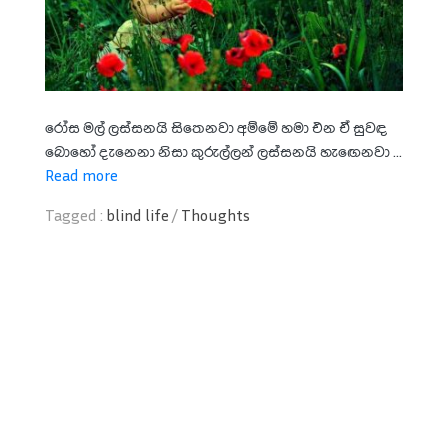
රෝස මල් ලස්සනයි සිතෙනවා අම්මේ හමා එන ඒ සුවඳ
බොහෝ දැනෙනා නිසා කුරුල්ලන් ලස්සනයි හැඟෙනවා ...
Read more
Tagged :
blind life
/
Thoughts