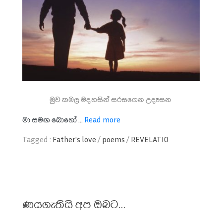
මුව කමල මදහසින් සරසගෙන උදෑසන
මා සමඟ බොහෝ ...
Read more
Tagged :
Father's love
/
poems
/
REVELATIO
ණයගැතියි අප ඔබට…