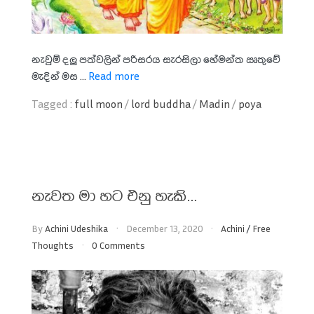
නැවුම් දලු පත්වලින් පරිසරය සැරසිලා
හේමන්ත ඍතුවේ
මැදින් මස ...
Read more
Tagged :
full moon
/
lord buddha
/
Madin
/
poya
නැවත මා හට එනු හැකි…
By
Achini Udeshika
December 13, 2020
Achini
/
Free
Thoughts
0 Comments