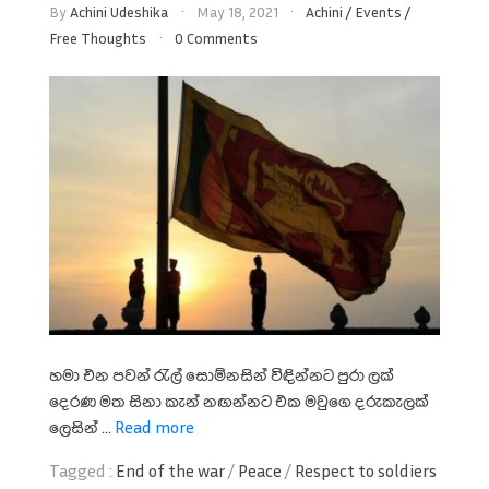
By
Achini Udeshika
May 18, 2021
Achini
/
Events
/
Free Thoughts
0 Comments
හමා එන පවන් රැල් සොම්නසින් විඳින්නට පුරා ලක්
දෙරණ මත සිනා කැන් නඟන්නට එක මවුගෙ දරුකැලක්
ලෙසින් ...
Read more
Tagged :
End of the war
/
Peace
/
Respect to soldiers