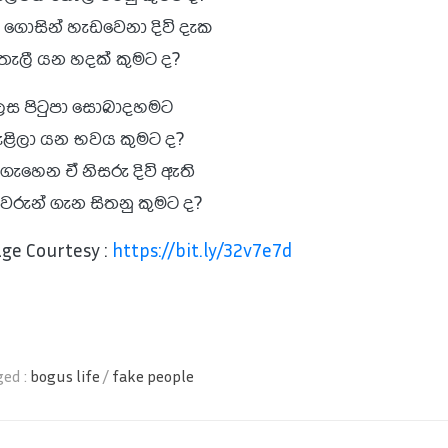
ු ගොසින් හැඩවෙනා දිවි දැක
 තැලී යන හදක් කුමට ද?
ස පිටුපා සොබාදහමට
ැළිලා යන භවය කුමට ද?
ැහෙන ඒ නිසරු දිවි ඇති
වරුන් ගැන සිතනු කුමට ද?
ge Courtesy :
https://bit.ly/32v7e7d
ed :
bogus life
/
fake people