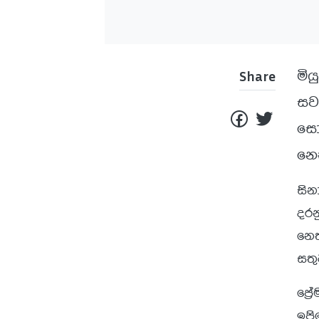
මි
Share
සව
සො
නෙත
සින
දරන
නෙත
සතු
ප්‍ර
ඉපි