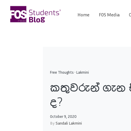
Skip
to
Home
FOS Media
C
FOS
content
We
create
Media
the
future
Students'
Blog
Free Thoughts
•
Lakmini
කතුවරුන් ගැන 
ද?
October 9, 2020
By
Sandali Lakmini