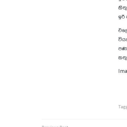
කිත
ඉරි
එලෙ
විය
පණග
කතු
Ima
Tagg
Post