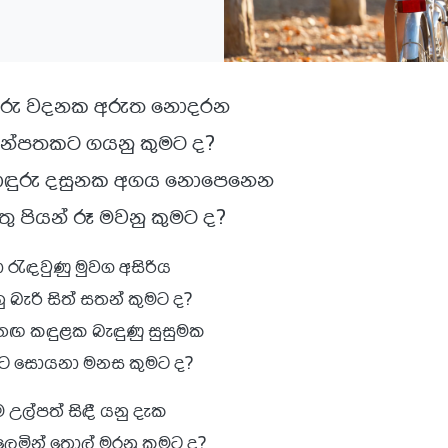
යුරු වදනක අරුත නොදරන
න්පතකට ගයනු කුමට ද?
ඳුරු දසුනක අගය නොපෙනෙන
ු පියන් රූ මවනු කුමට ද?
ා රැඳවුණු මුවග අසිරිය
ු බැරි සිත් සතන් කුමට ද?
ඟ කඳුළක බැඳුණු සුසුමක
ට සොයනා මනස කුමට ද?
ේම උල්පත් සිඳී යනු දැක
ලෙමින් තොල් මරනු කුමට ද?