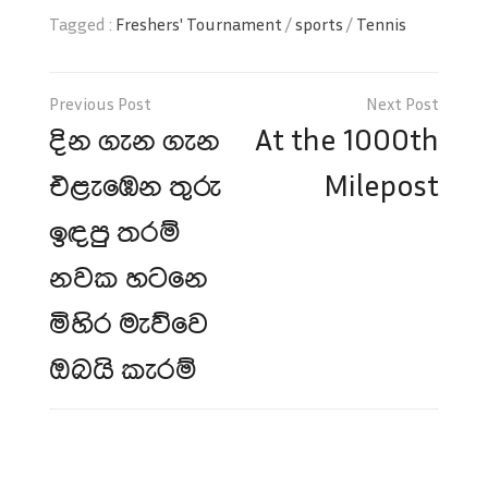
Tagged :
Freshers' Tournament
/
sports
/
Tennis
Post
navigation
දින ගැන ගැන
At the 1000th
එළැඹෙන තුරු
Milepost
ඉඳපු තරම්
නවක හටනෙ
මිහිර මැව්වෙ
ඔබයි කැරම්