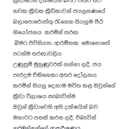
නවක ක්‍රීඩක ක්‍රීඩිකාවන් ජයග්‍රහණයේ
බලාපොරොත්තු රැගෙන සියලුම පීඨ
නියෝජනය කරමින් තරඟ
බිමට පිවිසියහ. ආරම්භක මොහොතේ
පටන්ම තරඟාවලිය
උණුසුම් මුහුණුවරක් ගන්නා ලදී. ජය
පැරදුම එකිනෙකා අතර දෝලනය
කරමින් සියලු දෙනාම මවිත කළ ඔවුන්ගේ
ක්‍රීඩා විලාශය සැබැවින්ම
ඔවුන් ක්‍රීඩාවෙහි අති දක්ෂයින් බව
මනාවට පසක් කරන ලදී. එබැවින්
නරඹන්නන්ගේ ආකර්ෂණය