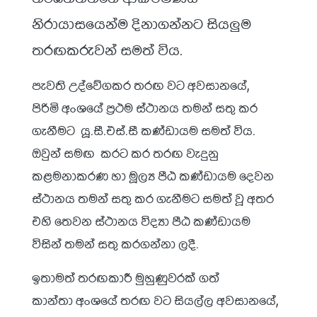
නිරායාසයෙන්ම දිනාගන්නට සියලුම
තරඟකරුවන් සමත් විය.
පැවති උද්වේගකර තරඟ වට අවසානයේ,
පිරිමි අංශයේ ප්‍රථම ස්ථානය තමන් සතු කර
ගැනීමට යූ.සී.එස්.සී කණ්ඩායම සමත් විය.
ඔවුන් සමඟ කරට කර තරඟ වැදුනු
කළමනාකරණ හා මූල්‍ය පීඨ කණ්ඩායම දෙවන
ස්ථානය තමන් සතු කර ගැනීමට සමත් වූ අතර
එහි තෙවන ස්ථානය විද්‍යා පීඨ කණ්ඩායම
විසින් තමන් සතු කරගන්නා ලදී.
ඉතාමත් තරඟකාරී මුහුණුවරක් ගත්
කාන්තා අංශයේ තරඟ වට සියල්ල අවසානයේ,