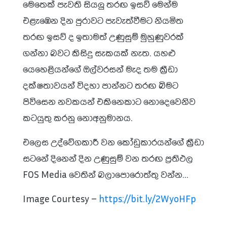
මෙතෙක් පැවති සියලු තරඟ ඉසව් මෙන්ම
එළැඹෙන දින පුරාවට පැවැත්වීමට නියමිත
තරඟ ඉසව් ද ඉතාමත් උණුසුම් මුහුණුවරක්
ගන්නා බවට කිසිදු සැකයක් නැත. යහළු
යෙහෙළියන්ගේ ඔල්වරසන් මැද තම ක්‍රීඩා
දක්ෂතාවයන් විදහා පාන්නට තරඟ බිමට
පිවිසෙන නවකයන් එකිනෙකාට නොදෙවෙනිව
කටයුතු කරනු නොඅනුමානය.
එලෙස උද්වේගකාරී වන කෝඩුකාරයන්ගේ ක්‍රීඩා
සටනේ දිනෙන් දින උණුසුම් වන තරඟ ප්‍රතිඵල
FOS Media වෙතින් බලාපොරොත්තු වන්න…
Image Courtesy –
https://bit.ly/2WyoHFp