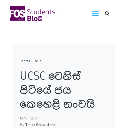
Skip
to
FOS
content
We
create
Media
the
future
Students'
Blog
Sports
•
Thilini
UCSC ටෙනිස්
පිටියේ ජය
කෙහෙළි නංවයි
April 1, 2019
By
Thilini Senarathne