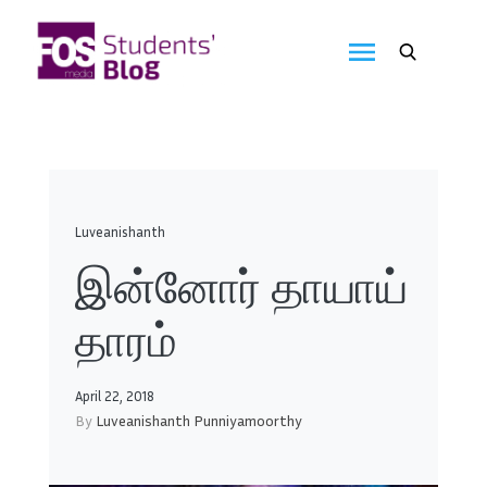
Skip
to
FOS
content
We
create
Media
the
future
Students'
Blog
Luveanishanth
இன்னோர் தாயாய்
தாரம்
April 22, 2018
By
Luveanishanth Punniyamoorthy