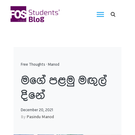
Skip
to
FOS
content
We
create
Media
the
future
Students'
Blog
Free Thoughts
•
Manod
මගේ පළමු මඟුල්
දිනේ
December 20, 2021
By
Pasindu Manod