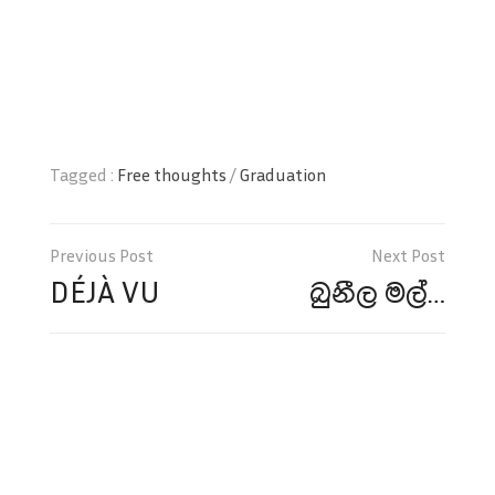
Tagged :
Free thoughts
/
Graduation
Post
navigation
DÉJÀ VU
බුනීල මල්…