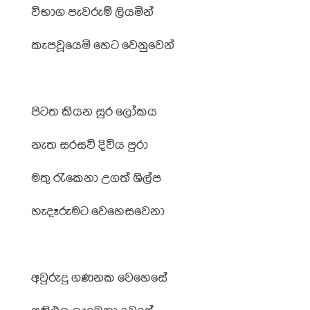
විභාග පැවරුම් ලියමින්
කැපවූයෙමි හෙට වෙනුවෙන්
පිටත කියන සුර ලෝකය
නැත සරසවි දිවිය පුරා
මතු රැකෙනා උගත් ශිල්ප
හැදෑරුමට වෙහෙසවෙනා
අවුරුදු ගණනක වෙහෙසේ
ප්‍රතිඵල ලැබෙනා දවසේ