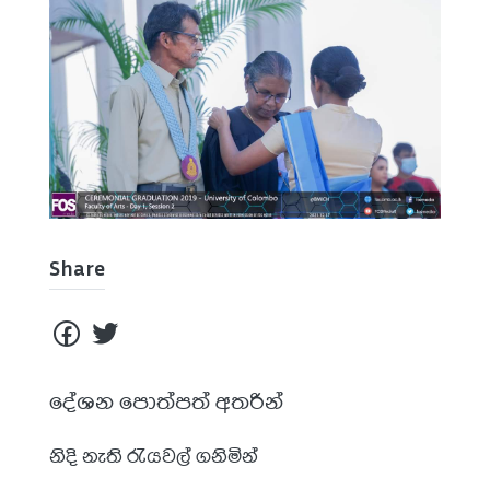
Share
දේශන පොත්පත් අතරින්
නිදි නැති රැයවල් ගනිමින්