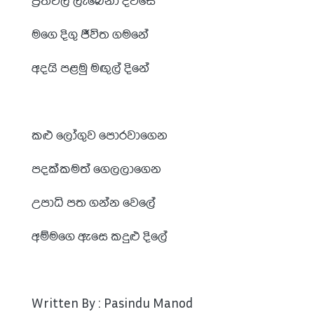
මගෙ දිගු ජීවිත ගමනේ
අදයි පළමු මඟුල් දිනේ
කළු ලෝගුව පොරවාගෙන
පදක්කමත් ගෙලලාගෙන
උපාධි පත ගන්න වෙලේ
අම්මගෙ ඇසෙ කදුළු දිලේ
Written By : Pasindu Manod