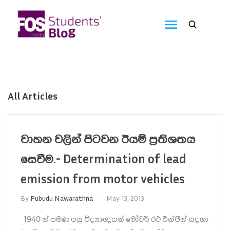
Skip
to
FOS
content
We
create
Media
the
future
Students'
Blog
All Articles
වාහන වලින් පිටවන ඊයම් ප්‍රතිශතය
සෙවීම.- Determination of lead
emission from motor vehicles
By
Pubudu Nawarathna
May 13, 2013
1940 න් පමණ පසු විද්‍යාඥයන් මෝටර් රථ එන්ජින් සදහා