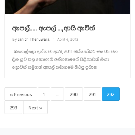
ඇපල්….. ඇපල් …,ආයි ඇවිත්
By
Janith Thenuwara
April 4, 2013
ඔගොල්ලො දන්නවා ඇති, 2011 ඔක්තෝබර් මස 05 වන
දින සුව කළ නොහැකි අග්න්‍යාශයේ පිළිකාවක් නිසා
ලොවින් සමුගත් ඇපල් සමාගමේ හිටපු ප්‍රධාන
« Previous
1
…
290
291
292
293
Next »