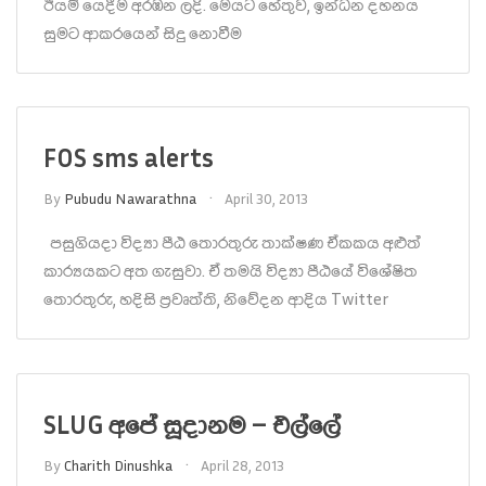
ඊයම් යෙදීම අරඹන ලදි. මෙයට හේතුව, ඉන්ධන දහනය
සුමට ආකරයෙන් සිදු නොවීම
FOS sms alerts
By
Pubudu Nawarathna
April 30, 2013
පසුගියදා විද්‍යා පීඨ තොරතුරු තාක්ෂණ ඒකකය අළුත්
කාර්‍යයකට අත ගැසුවා. ඒ තමයි විද්‍යා පීඨයේ විශේෂිත
තොරතුරු, හදිසි ප්‍රවෘත්ති, නිවේදන ආදිය Twitter
SLUG අපේ සූදානම – එල්ලේ
By
Charith Dinushka
April 28, 2013