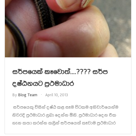
සර්පයෙක් කෑවොත්….???? සර්ප
දෂ්ඨනයට ප්‍රථමාධාර
By
Blog Team
April 10, 2013
සර්පයෙකු විසින් දෂ්ඨ කළ සෑම විටකම අනිවාර්යෙන්ම
නිවරදි ප්‍රථමාධාර ලබා දෙන්න ඕනි. ප්‍රථමාධාර දෙන එක
ගැන කතා කරන්න කලින් සර්පයෙක් කෑවාම ප්‍රථමාධාර