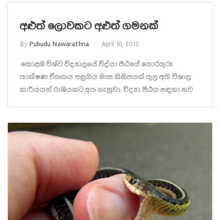
අළුත් ලොවකට අළුත් ගමනක්
By
Pubudu Nawarathna
April 10, 2013
කොළඹ විශ්ව විද්‍යාලයේ විද්යා පීඨයේ තොරතුරු
තාක්ෂණ ඒකකය පසුගිය මාස කිහිපයක් තුල අති විශාල
කාර්යයන් රාශියකට අත ගැහුවා. විද්‍යා පීඨය සඳහා නව