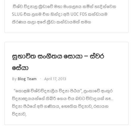
වීශ්ව විද්‍යාල ක්‍රීඩාවේ මහා මංගල්‍යය නමින් හැදින්වෙන
SLUG එක ලගම එන හින්දා අපි UOC FOS කන්ඩායම
තීරණය කලා අපේ ක්‍රීඩා කන්ඩායමක් සමග
සුභාවිත සංගීතය සොයා – ස්වර
සේයා
By
Blog Team
April 17, 2013
“කොළඹ විශ්වවිද්‍යාලීය විද්‍යා පිඨය”, ලංකාවේ අංකුර
විද්‍යාඥයයන්ගේ තිබිරි ගෙය එය බවට විවාදයක් නෑ…
විද්‍යා පීඨයේ අපි ගණිතය, භෞතික විද්‍යාව, රසායන
විද්‍යාව,