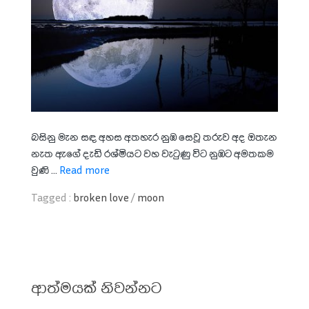
බසිනු මැන සඳ අහස අතහැර නුඹ සෙවූ තරුව අද ඔතැන
නැත ඇගේ දැඩි රශ්මියට වහ වැටුණු විට නුඹට අමතකම
වුණි ...
Read more
Tagged :
broken love
/
moon
ආත්මයක් නිවන්නට