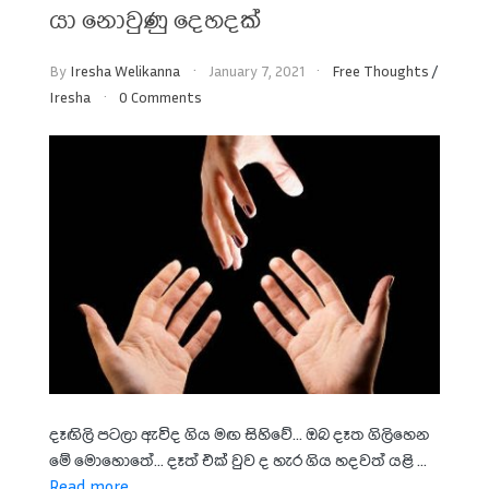
යා නොවුණු දෙහදක්
By
Iresha Welikanna
January 7, 2021
Free Thoughts
/
Iresha
0 Comments
දෑඟිලි පටලා ඇවිද ගිය මඟ සිහිවේ... ඔබ දෑත ගිලිහෙන
මේ මොහොතේ... දෑත් එක් වුව ද හැර ගිය හදවත් යළි ...
Read more