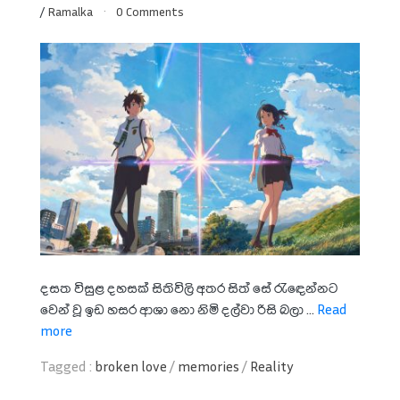
/
Ramalka
0 Comments
දසත විසුළ දහසක් සිතිවිලි අතර සිත් සේ රැඳෙන්නට
වෙන් වූ ඉඩ හසර ආශා නො නිමි දල්වා රිසි බලා ...
Read
more
Tagged :
broken love
/
memories
/
Reality