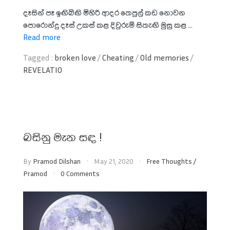
දෑසින් පෑ ඉඟිබිඟි මිහිරි ආදර තෙපුල් කඩ නොවන
පොරොන්දු දෑස් උකස් කළ දිවුරුම් සිතැඟි මුසු කළ ...
Read more
Tagged :
broken love
/
Cheating
/
Old memories
/
REVELATIO
බසිනු මැන සඳ !
By
Pramod Dilshan
May 21, 2020
Free Thoughts
/
Pramod
0 Comments