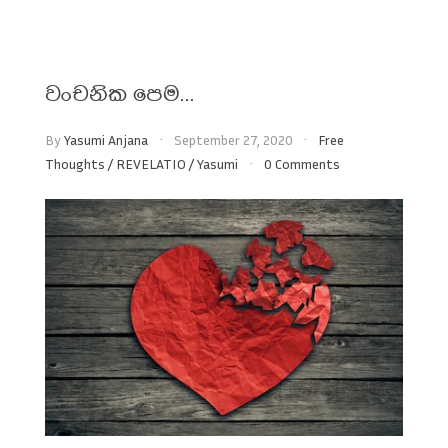
වංචනික පෙම…
By
Yasumi Anjana
September 27, 2020
Free
Thoughts
/
REVELATIO
/
Yasumi
0 Comments