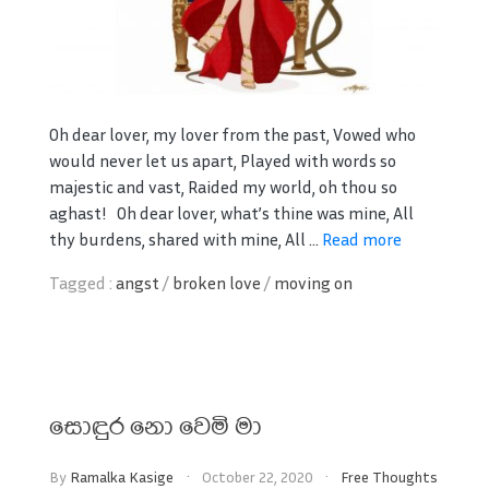
Oh dear lover, my lover from the past, Vowed who
would never let us apart, Played with words so
majestic and vast, Raided my world, oh thou so
aghast! Oh dear lover, what’s thine was mine, All
thy burdens, shared with mine, All ...
Read more
Tagged :
angst
/
broken love
/
moving on
සොඳුර නො වෙමි මා
By
Ramalka Kasige
October 22, 2020
Free Thoughts