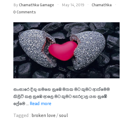
By
Chamathka Gamage
May 14, 2019
Chamathka
0 Comments
සංසාරෙ දිගු ගමනෙ නුඹෙ මතක මට කුමට ආත්මෙම
කිලිටි කළ නුඹෙ ආලෙ මට කුමට හැරදාල යන නුඹේ
ප්‍රේමෙ ...
Read more
Tagged :
broken love
/
soul