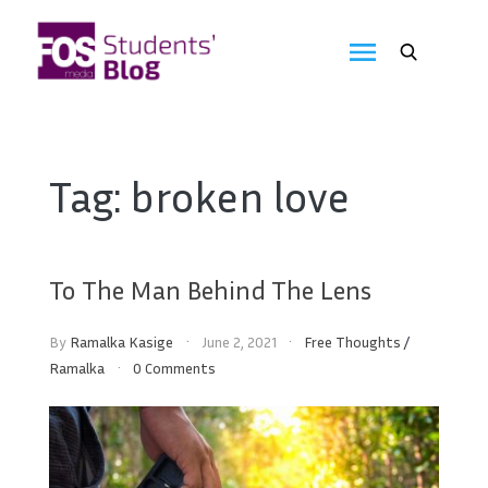
Skip
to
FOS
content
We
create
Media
the
future
Students'
Tag:
broken love
Blog
To The Man Behind The Lens
By
Ramalka Kasige
June 2, 2021
Free Thoughts
/
Ramalka
0 Comments