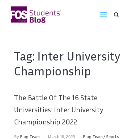
Skip
to
FOS
content
We
create
Media
the
future
Students'
Tag:
Inter University
Blog
Championship
The Battle Of The 16 State
Universities: Inter University
Championship 2022
By
Blog Team
March 16, 2023
Blog Team
/
Sports