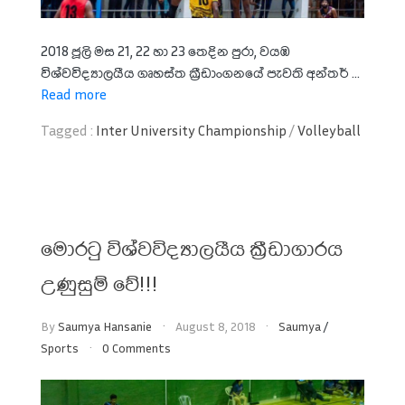
2018 ජූලි මස 21, 22 හා 23 තෙදින පුරා, වයඹ
විශ්වවිද්‍යාලයීය ගෘහස්ත ක්‍රීඩාංගනයේ පැවති අන්තර් ...
Read more
Tagged :
Inter University Championship
/
Volleyball
මොරටු විශ්වවිද්‍යාලයීය ක්‍රීඩාගාරය
උණුසුම් වේ!!!
By
Saumya Hansanie
August 8, 2018
Saumya
/
Sports
0 Comments