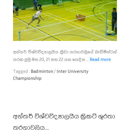
අන්තර් විශ්වවිද්‍යාලයීය ක්‍රීඩා තරගාවලියේ බැඩ්මින්ටන්
තරඟ ජූලි මස 20, 21 සහ 22 යන තෙදින ...
Read more
Tagged :
Badminton
/
Inter University
Championship
අන්තර් විශ්වවිද්‍යාලයීය ක්‍රිකට් ශුරතා
තරගාවලිය…