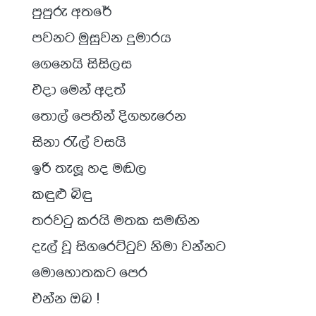
පුපුරු අතරේ
පවනට මුසුවන දුමාරය
ගෙනෙයි සිසිලස
එදා මෙන් අදත්
තොල් පෙතින් දිගහැරෙන
සිනා රැල් වසයි
ඉරි තැලූ හද මඬල
කඳුළු බිඳු
තරවටු කරයි මතක සමඟින
දැල් වූ සිගරෙට්ටුව නිමා වන්නට
මොහොතකට පෙර
එන්න ඔබ !