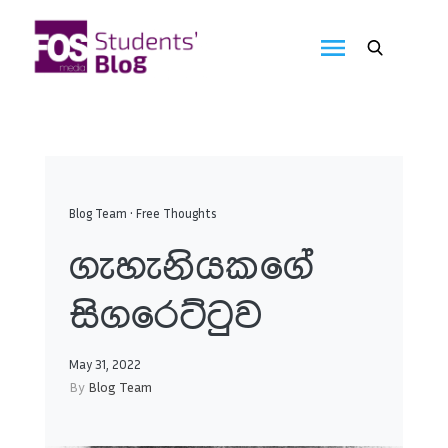
Skip
to
FOS
content
We
create
Media
the
future
Students'
Blog
Blog Team
•
Free Thoughts
ගැහැනියකගේ
සිගරෙට්ටුව
May 31, 2022
By
Blog Team