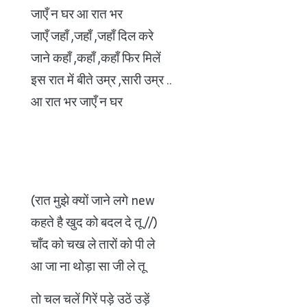
जाएँ न घर आ रात भर
जाएँ जहाँ ,जहाँ ,जहाँ दिल करे
जाने कहाँ ,कहाँ ,कहाँ फिर मिलें
इस रात में बीते उम्र ,सारी उम्र ..
आ रात भर जाएँ न घर
(रात मुझे क्यों जाने लगे new
कहते है खुद को बदल दे तू //)
चाँद को चख ले तारों को पी ले
आ जा ना थोड़ा सा जी ले तू
तो चल चलें गिरें पड़े उठें उड़ें