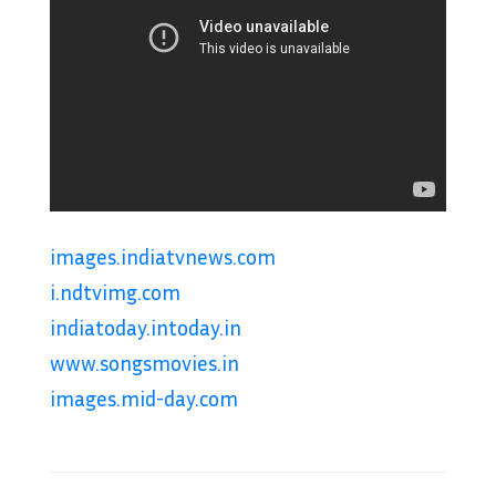
images.indiatvnews.com
i.ndtvimg.com
indiatoday.intoday.in
www.songsmovies.in
images.mid-day.com
Post