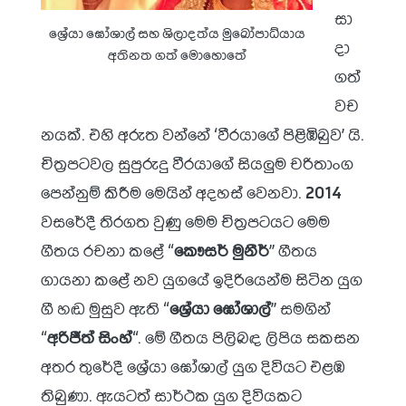
සා
ශ්‍රේයා ඝෝශාල් සහ ශිලාදත්ය මුඛෝපාධ්යාය
දා
අතිනත ගත් මොහොතේ
ගත්
වච
නයක්. එහි අරුත වන්නේ ‘වීරයාගේ පිළිඹිබුව’ යි.
චිත්‍රපටවල සුපුරුදු වීරයාගේ සියලුම චරිතාංග
පෙන්නුම් කිරීම මෙයින් අදහස් වෙනවා.
2014
වසරේදී තිරගත වුණු මෙම චිත්‍රපටයට මෙම
ගීතය රචනා කළේ “
කෞසර් මුනීර්
” ගීතය
ගායනා කළේ නව යුගයේ ඉදිරියෙන්ම සිටින යුග
ගී හඬ මුසුව ඇති “
ශ්‍රේයා ඝෝශාල්
” සමගින්
“
අරිජීත් සිංහ්
“. මේ ගීතය පිලිබඳ ලිපිය සකසන
අතර තුරේදී ශ්‍රේයා ඝෝශාල් යුග දිවියට එළඹ
තිබුණා. ඇයටත් සාර්ථක යුග දිවියකට