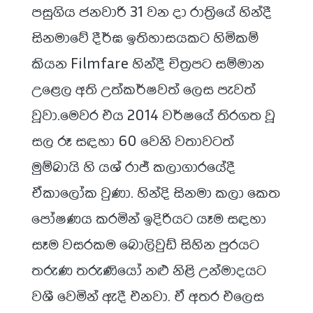
පසුගිය ජනවාරි 31 වන දා රාත්‍රියේ හින්දී
සිනමාවේ දීර්ඝ ඉතිහාසයකට හිමිකම්
කියන Filmfare හින්දී චිත්‍රපට සම්මාන
උළෙල අති උත්කර්ෂවත් ලෙස පැවත්
වූවා.මෙවර එය 2014 වර්ෂයේ තිරගත වූ
සල රූ සඳහා 60 වෙනි වතාවටත්
මුම්බායි හි යශ් රාජ් කලාගාරයේදී
ඒකාලෝක වුණා. හින්දි සිනමා කලා කෙත
පෝෂණය කරමින් ඉදිරියට යෑම සඳහා
සෑම වසරකම බොලිවුඩ් සිහින පුරයට
තරුණ තරුණියෝ නළු නිළි උන්මාදයට
වශී වෙමින් ඇදී එනවා. ඒ අතර එලෙස