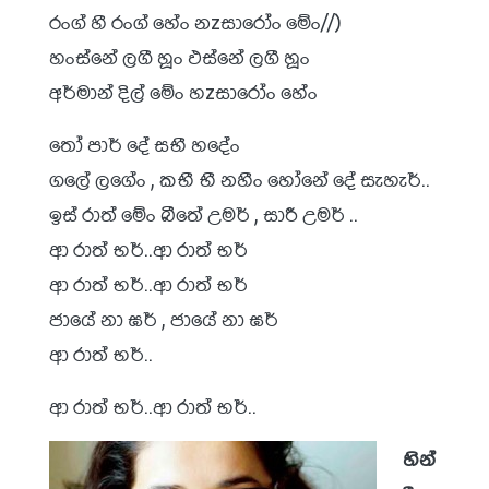
රංග් හී රංග් හේං නzසාරෝං මේං//)
හංස්නේ ලගී හූං ඵස්නේ ලගී හූං
අර්මාන් දිල් මේං හzසාරෝං හේං
තෝ පාර් දේ සභී හදේං
ගලේ ලගේං , කභී භී නහීං හෝනේ දේ සැහැර්..
ඉස් රාත් මේං බීතේ උමර් , සාරී උමර් ..
ආ රාත් භර්..ආ රාත් භර්
ආ රාත් භර්..ආ රාත් භර්
ජායේ නා ඝර් , ජායේ නා ඝර්
ආ රාත් භර්..
ආ රාත් භර්..ආ රාත් භර්..
හින්