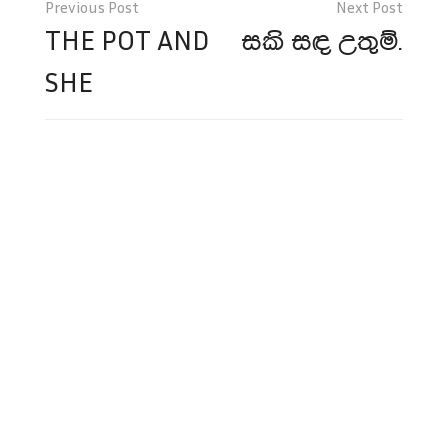
navigation
THE POT AND
සකි සඳ උතුම්.
SHE