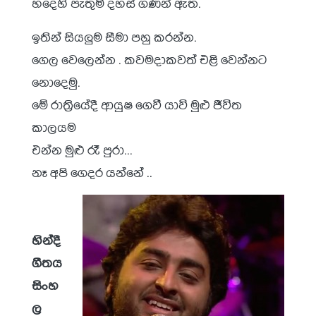
හදෙහි පැතුම් දහස් ගණන් ඇත.
ඉතින් සියලුම සීමා පහු කරන්න.
ගෙල වෙලෙන්න . කවමදාකවත් එළි වෙන්නට
නොදෙමු.
මේ රාත්‍රියේදී ආයුෂ ගෙවී යාවි මුළු ජීවිත
කාලයම
එන්න මුළු රෑ පුරා…
නෑ අපි ගෙදර යන්නේ ..
හින්දී
ගීතය
සිංහ
ල