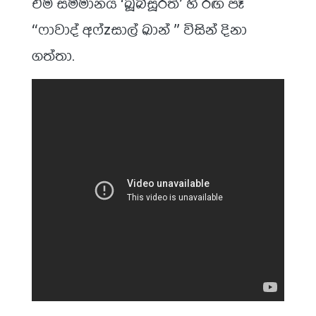
එම සම්මානය ‘ඛූබ්සූරත්’ හි රඟ පෑ
“ෆාවාද් අෆ්zසාල් ඛාන් ” විසින් දිනා
ගත්තා.