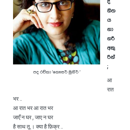
දී
ගීත
ය
නා
ගරී
අකු
රින්
;
පද රචිකා ‘කෞසර් මුනීර් ‘
आ
रात
भर ..
आ रात भर आ रात भर
जाएँ न घर , जाए न घर
है साथ तू । क्या है फ़िक्र ..