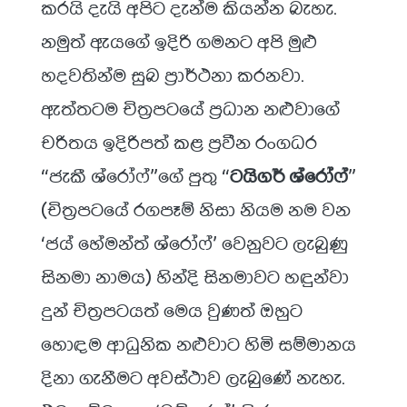
කරයි දැයි අපිට දැන්ම කියන්න බැහැ.
නමුත් ඇයගේ ඉදිරි ගමනට අපි මුළු
හදවතින්ම සුබ ප්‍රාර්ථනා කරනවා.
ඇත්තටම චිත්‍රපටයේ ප්‍රධාන නළුවාගේ
චරිතය ඉදිරිපත් කළ ප්‍රවීන රංගධර
“ජැකී ශ්රෝෆ්”ගේ පුතු “
ටයිගර් ශ්රෝෆ්
”
(චිත්‍රපටයේ රගපෑම් නිසා නියම නම වන
‘ජය් හේමන්ත් ශ්රෝෆ්’ වෙනුවට ලැබුණු
සිනමා නාමය) හින්දි සිනමාවට හඳුන්වා
දුන් චිත්‍රපටයත් මෙය වුණත් ඔහුට
හොඳම ආධුනික නළුවාට හිමි සම්මානය
දිනා ගැනීමට අවස්ථාව ලැබුණේ නැහැ.