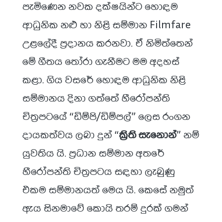
පැමිණෙන නවක දක්ෂයින්ට හොඳම
ආධුනික නළු හා නිළි සම්මාන Filmfare
උළලේදී ප්‍රදානය කරනවා. ඒ නිමිත්තෙන්
මේ ගීතය තෝරා ගැනීමට මම අදහස්
කළා. ගිය වසරේ හොඳම ආධුනික නිළි
සම්මානය දිනා ගත්තේ හීරෝපන්ති
චිත්‍රපටයේ “ඩිම්පි/ඩිම්පල්” ලෙස රංගන
දායකත්වය ලබා දුන් “
ක්‍රිති සැනොන්
” නම්
යුවතිය යි. ප්‍රධාන සම්මාන අතරේ
හීරෝපන්ති චිත්‍රපටය සඳහා ලැබුණු
එකම සම්මානයත් මෙය යි. කෙසේ නමුත්
ඇය සිනමාවේ කොයි තරම් දුරක් ගමන්