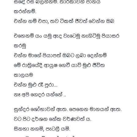
සඳේ රස බලන්නම්. තාරකාවන් පානය
කරන්නම්.
එන්න නම් එපා, තව ටිකක් ජීවත් වෙන්න ඔබ
එහෙනම් යං යමු ඇද වැටෙමු නැගිටිමු පියාසර
කරමු
එන්න මාගේ පියාපත් ඔබට ලබා දෙන්නම්
මේ රාත්‍රියේදී ආයුෂ ගෙවී යාවි මුළු ජීවිත
කාලයම
එන්න මුළු රෑ පුරා…
නෑ අපි ගෙදර යන්නේ ..
සුන්දර ශෝභාවන් ඇත. පෙනෙන මානයන් ඇත.
වට පිට දර්ශන නේක වර්ණවත් ය.
සිනහා නගමි, පැටලී යමි.