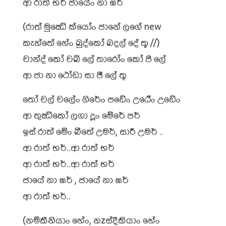
ආ රාත් භර් ජායේං නා ඝර්
(රාත් මුඣේ ක්යෝං ජානේ ලගේ new
කැහ්තේ හේං ඛුද්කෝ බදල් දේ තූ //)
චාන්ද් කෝ චඛ් ලේ තාරෝං කෝ පී ලේ
ආ ජා නා ථෝඩා සා ජී ලේ තූ
තෝ චල් චලේං ගිරේං පඩේං උඨේං උඩේං
ආ තුඣ්කෝ ලගා දූං මේරේ පර්
ඉස් රාත් මේං බීතේ උමර්, සාරී උමර් ..
ආ රාත් භර්..ආ රාත් භර්
ආ රාත් භර්..ආ රාත් භර්
ජායේ නා ඝර් , ජායේ නා ඝර්
ආ රාත් භර්..
(නම්කීනියාං හේං, නzස්දීකියාං හේං