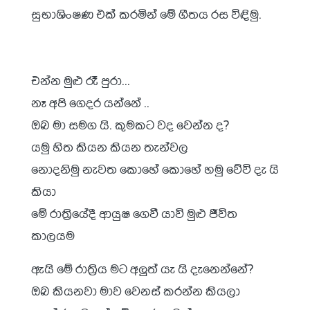
සුභාශිංෂණ එක් කරමින් මේ ගීතය රස විඳිමු.
එන්න මුළු රෑ පුරා…
නෑ අපි ගෙදර යන්නේ ..
ඔබ මා සමග යි. කුමකට වද වෙන්න ද?
යමු හිත කියන කියන තැන්වල
නොදනිමු නැවත කොහේ කොහේ හමු වේවි දැ යි
කියා
මේ රාත්‍රියේදී ආයුෂ ගෙවී යාවි මුළු ජීවිත
කාලයම
ඇයි මේ රාත්‍රිය මට අලුත් යැ යි දැනෙන්නේ?
ඔබ කියනවා මාව වෙනස් කරන්න කියලා