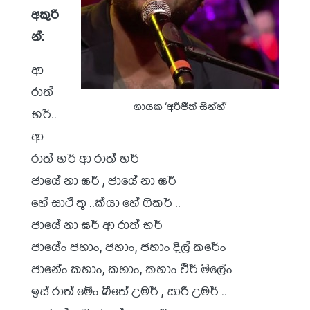
අකුරි
න්:
ආ
රාත්
ගායක ‘අරිජීත් සින්හ්’
භර්..
ආ
රාත් භර් ආ රාත් භර්
ජායේ නා ඝර් , ජායේ නා ඝර්
හේ සාථ් තූ ..ක්යා හේ ෆිකර් ..
ජායේ නා ඝර් ආ රාත් භර්
ජායේං ජහාං, ජහාං, ජහාං දිල් කරේං
ජානේං කහාං, කහාං, කහාං ඵිර් මිලේං
ඉස් රාත් මේං බීතේ උමර් , සාරී උමර් ..