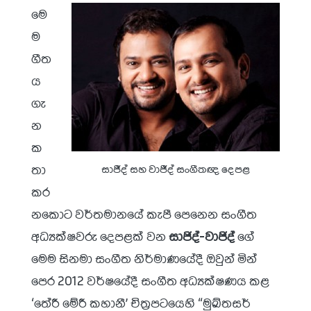
මෙ
ම
ගීත
ය
ගැ
න
ක
තා
සාජීද් සහ වාජීද් සංගීතඥ දෙපළ
කර
නකොට වර්තමානයේ කැපී පෙනෙන සංගීත
අධ්‍යක්ෂවරු දෙපළක් වන
සාජිද්-වාජිද්
ගේ
මෙම සිනමා සංගීත නිර්මාණයේදී ඔවුන් මින්
පෙර 2012 වර්ෂයේදී සංගීත අධ්‍යක්ෂණය කළ
‘තේරී මේරී කහානී’ චිත්‍රපටයෙහි “මුඛ්තසර්