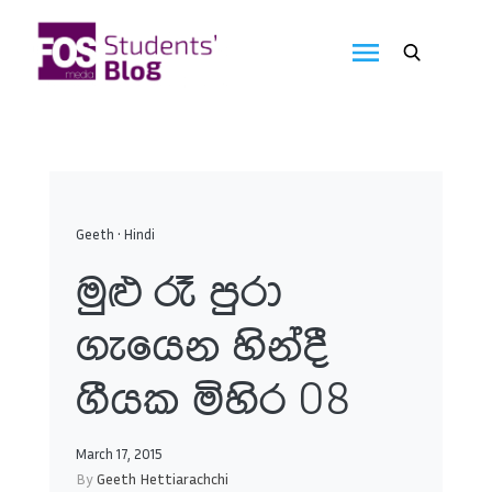
Skip
to
FOS
content
We
create
Media
the
future
Students'
Blog
Geeth
•
Hindi
මුළු රෑ පුරා
ගැයෙන හින්දී
ගීයක මිහිර 08
March 17, 2015
By
Geeth Hettiarachchi