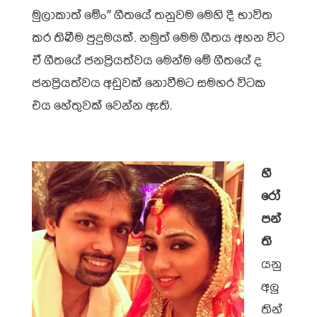
මුලාකාත් මේං” ගීතයේ තනුවම මෙහි දී භාවිත
කර තිබීම පුදුමයක්. නමුත් මෙම ගීතය අහන විට
ඒ ගීතයේ ජනප්‍රියත්වය මෙන්ම මේ ගීතයේ ද
ජනප්‍රියත්වය අඩුවක් නොවීමට සමහර විටක
එය හේතුවක් වෙන්න ඇති.
හී
රෝ
පන්
ති
යනු
අලු
තින්