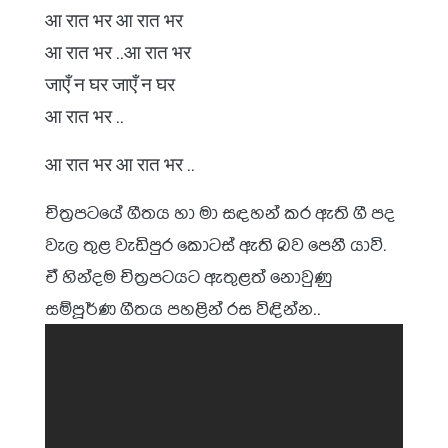
आ रात भर आ रात भर
आ रात भर ..आ रात भर
जाएँ न घर जाएँ न घर
आ रात भर ..
आ रात भर आ रात भर ..
චිත්‍රපටයේ ගීතය හා මා සඳහන් කර ඇති ගී පද
වැල තුළ වැඩිපුර කොටස් ඇති බව පෙනී යාවි.
ඒ හින්දම චිත්‍රපටයට ඇතුළත් නොවුණු
සම්පූර්ණ ගීතය පහළින් රස විඳින්න..