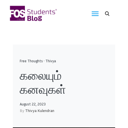
Skip
to
FOS
content
We
create
Media
the
future
Students'
Blog
Free Thoughts
•
Thivya
கலையும்
கனவுகள்
August 22, 2023
By
Thivya Kulendran