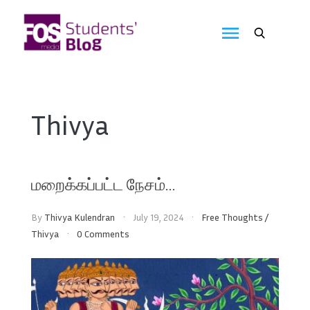
Skip
to
FOS
content
We
create
Media
the
future
Students'
Thivya
Blog
மறைக்கப்பட்ட நேசம்…
By
Thivya Kulendran
July 19, 2024
Free Thoughts
/
Thivya
0 Comments