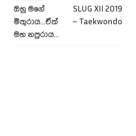
navigation
ඔහු මගේ
SLUG XII 2019
මිතුරාය…ඒත්
– Taekwondo
මහ නපුරාය…