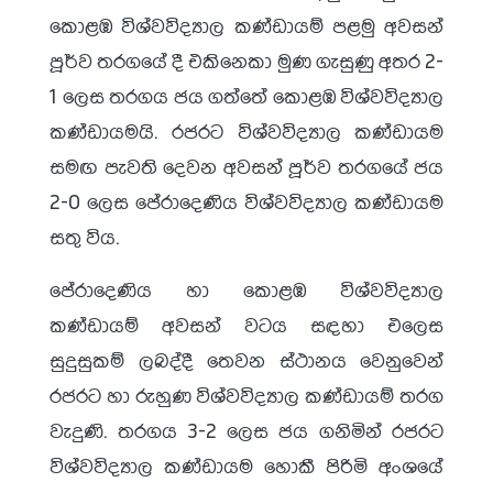
කොළඹ විශ්වවිද්‍යාල කණ්ඩායම් පළමු අවසන්
පූර්ව තරගයේ දී එකිනෙකා මුණ ගැසුණු අතර 2-
1 ලෙස තරගය ජය ගත්තේ කොළඹ විශ්වවිද්‍යාල
කණ්ඩායමයි. රජරට විශ්වවිද්‍යාල කණ්ඩායම
සමඟ පැවති දෙවන අවසන් පූර්ව තරගයේ ජය
2-0 ලෙස පේරාදෙණිය විශ්වවිද්‍යාල කණ්ඩායම
සතු විය.
පේරාදෙණිය හා කොළඹ විශ්වවිද්‍යාල
කණ්ඩායම් අවසන් වටය සඳහා එලෙස
සුදුසුකම් ලබද්දී තෙවන ස්ථානය වෙනුවෙන්
රජරට හා රුහුණ විශ්වවිද්‍යාල කණ්ඩායම් තරග
වැදුණි. තරගය 3-2 ලෙස ජය ගනිමින් රජරට
විශ්වවිද්‍යාල කණ්ඩායම හොකී පිරිමි අංශයේ