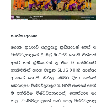
කාන්තා අංශය
හොකී ක්‍රීඩාවේ පළපුරුදු ක්‍රීඩිකාවන් මෙන් ම
විශ්වවිද්‍යාලයේ දී මුල් ම වරට හොකී පිත්තක්
අතට ගත් ක්‍රීඩිකාවන් ද එක ම කණ්ඩායම්
හැඟීමකින් තරග වැදුණ SLUG XIIIහි කාන්තා
අංශයේ හොකී කිරුළ මෙවර දිනා ගත්තේ
සබරගමුව විශ්වවිද්‍යාලයයි. පිරිමි අංශයේ මෙන්
ම අග්නිදිග විශ්වවිද්‍යාලයත්, සෞන්දර්‍ය හා
කලා විශ්වවිද්‍යාලයත් හැර සෙසු විශ්වවිද්‍යාල