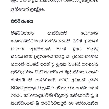
අබිසෙස් ලැබූහ.
පිරිමි අංශය
විශ්වවිද්‍යාල කණ්ඩායම් දොළහක
සහභාගිත්වයෙන් පැවති හොකී පිරිමි අංශයේ
තරගය ආරම්භයේ පටන් ඉතා තියුණු
ස්වරූපයක් ප්‍රදර්ශනය කළේ ය. ප්‍රධාන කාණ්ඩ
හතරක් යටතේ දියත් වූ මූලික වටයේ තරගවල
ප්‍රතිඵල මත ඒ ඒ කාණ්ඩයේ මුල් ස්ථාන දෙකට
හිමිකම් කී කණ්ඩායම් අර්ධ අවසන් පූර්ව
වටයට සුදුසුකම් ලැබී ය. ඒ අනුව A කාණ්ඩයෙන්
රජරට හා කොළඹ විශ්වවිද්‍යාල කණ්ඩායම් ද, B
කාණ්ඩයෙන් ශ්‍රී ජයවර්ධනපුර හා පේරාදෙණිය