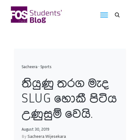
Skip
to
FOS
content
We
create
Media
the
future
Students'
Blog
Sacheera
•
Sports
තියුණු තරග මැද
SLUG හොකී පිටිය
උණුසුම් වෙයි.
August 30, 2019
By
Sacheera Wijesekara