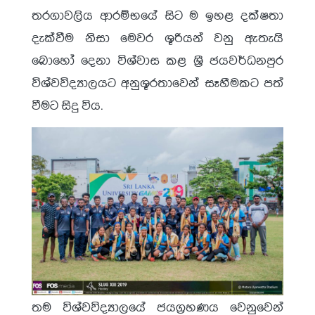
තරගාවලිය ආරම්භයේ සිට ම ඉහළ දක්ෂතා
දැක්වීම නිසා මෙවර ශූරියන් වනු ඇතැයි
බොහෝ දෙනා විශ්වාස කළ ශ්‍රී ජයවර්ධනපුර
විශ්වවිද්‍යාලයට අනුශූරතාවෙන් සෑහීමකට පත්
වීමට සිදු විය.
තම විශ්වවිද්‍යාලයේ ජයග්‍රහණය වෙනුවෙන්