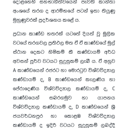
දොළහෙහි සහභාගීත්වයෙන් පැවති කාන්තා
අංශයේ තරග ද ආරම්භයේ පටන් ඉතා තියුණු
මුහුණුවරක් ප්‍රදර්ශනය කළේ ය.
ප්‍රධාන කාණ්ඩ හතරක් යටතේ දියත් වූ මූලික
වටයේ තරගවල ප්‍රතිඵල මත ඒ ඒ කාණ්ඩයේ මුල්
ස්ථාන දෙකට හිමිකම් කී කණ්ඩායම් අර්ධ
අවසන් පූර්ව වටයට සුදුසුකම් ලැබී ය. ඒ අනුව
A කාණ්ඩයෙන් රජරට හා මොරටුව විශ්වවිද්‍යාල
කණ්ඩායම් ද, B කාණ්ඩයෙන් කැලණිය හා
පේරාදෙණිය විශ්වවිද්‍යාල කණ්ඩායම් ද, C
කාණ්ඩයෙන් සබරගමුව හා යාපනය
විශ්වවිද්‍යාල කණ්ඩායම් ද, D කාණ්ඩයෙන් ශ්‍රී
ජයවර්ධනපුර හා කොළඹ විශ්වවිද්‍යාල
කණ්ඩායම් ද ඉදිරි වටයට සුදුසුකම් ලබද්දී