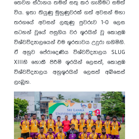
තෙවන ස්ථානය තමන් සතු කර ගැනීමට සමත්
විය. ඉතා තියුණු මුහුණුවරක් ගත් අවසන් මහා
තරගයේ අවසන් ලකුණු පුවරුව 1-0 ලෙස
සටහන් වූයේ පසුගිය වර ශූරයින් වූ කොළඹ
විශ්වවිද්‍යාලයෙන් එම ශූරතාවය උදුරා ගනිමිනි.
ඒ අනුව පේරාදෙණිය විශ්වවිද්‍යාලය SLUG
XIIIහි හොකී පිරිමි ශූරයින් ලෙසත්, කොළඹ
විශ්වවිද්‍යාලය අනුශූරයින් ලෙසත් අබිසෙස්
ලැබූහ.