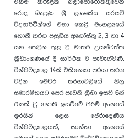
එකම කිරුළක බලාපොරොත්තුවෙන්
රොද බැඳුණු ශ්‍රී ලාංකේය සරසවි
විද්‍යාර්ථීන්ගේ මහා කෙළි මංගල්‍යයේ
හොකී තරග පසුගිය අගෝස්තු 2, 3 හා 4
යන තෙදින තුළ දී මාතර උයන්වත්ත
ක්‍රීඩාංගණයේ දී සාර්ථක ව පැවැත්විණි.
විශ්වවිද්‍යාල 14ක් එකිනෙකා පරයා තරග
වදින මෙවර තරගාවලියේ නිල
සමාරම්භයට පෙර පැවති ක්‍රීඩා ඉසව් 6න්
එකක් වූ හොකී ඉසව්වේ පිරිමි අංශයේ
ශූරයින් ලෙස පේරාදෙණිය
විශ්වවිද්‍යාලයත්, කාන්තා අංශයේ
ශූරියන් ලෙස සබරගමුව විශ්වවිද්‍යාලයත්