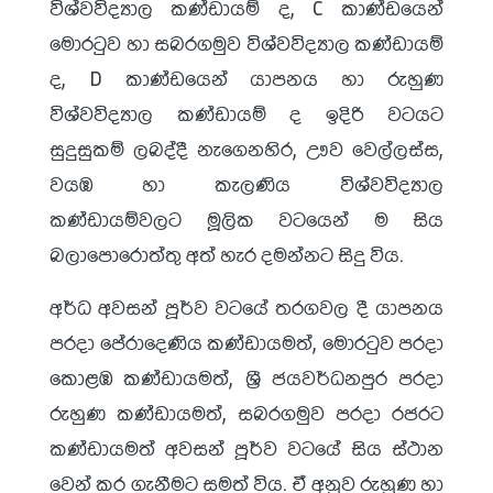
විශ්වවිද්‍යාල කණ්ඩායම් ද, C කාණ්ඩයෙන්
මොරටුව හා සබරගමුව විශ්වවිද්‍යාල කණ්ඩායම්
ද, D කාණ්ඩයෙන් යාපනය හා රුහුණ
විශ්වවිද්‍යාල කණ්ඩායම් ද ඉදිරි වටයට
සුදුසුකම් ලබද්දී නැගෙනහිර, ඌව වෙල්ලස්ස,
වයඹ හා කැලණිය විශ්වවිද්‍යාල
කණ්ඩායම්වලට මූලික වටයෙන් ම සිය
බලාපොරොත්තු අත් හැර දමන්නට සිදු විය.
අර්ධ අවසන් පූර්ව වටයේ තරගවල දී යාපනය
පරදා පේරාදෙණිය කණ්ඩායමත්, මොරටුව පරදා
කොළඹ කණ්ඩායමත්, ශ්‍රී ජයවර්ධනපුර පරදා
රුහුණ කණ්ඩායමත්, සබරගමුව පරදා රජරට
කණ්ඩායමත් අවසන් පූර්ව වටයේ සිය ස්ථාන
වෙන් කර ගැනීමට සමත් විය. ඒ අනුව රුහුණ හා