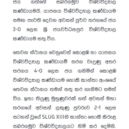
ජය ගත්තේ සබරගමුව විශ්වවිද්‍යාල
කණ්ඩායමයි. යාපනය විශ්වවිද්‍යාල කණ්ඩායම
සමඟ පැවති දෙවන අවසන් පූර්ව තරගයේ ජය
3-0 ලෙස ශ්‍රී ජයවර්ධනපුර විශ්වවිද්‍යාල
කණ්ඩායම සතු විය.
තෙවන ස්ථානය වෙනුවෙන් කොළඹ හා යාපනය
විශ්වවිද්‍යාල කණ්ඩායම් තරග වැදුණු අතර
තරගය 4-0 ලෙස ජය ගනිමින් කොළඹ
විශ්වවිද්‍යාල කණ්ඩායම හොකී කාන්තා අංශයේ
තෙවන ස්ථානය තමන් සතු කර ගැනීමට සමත්
විය. ඉතා තියුණු මුහුණුවරක් ගත් අවසන් මහා
තරගයේ අවසන් ලකුණු පුවරුව 2-1 ලෙස
සටහන් වූයේ SLUG XIIIහි කාන්තා හොකී කිරුළ
සබරගමුව විශ්වවිද්‍යාලයට හිමි කර දෙමිනි.