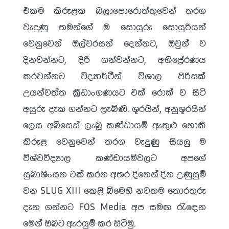
එකම කිරුළක බලාපොරොත්තුවෙන් තරග
වැදුණු තමන්ගේ ම සොයුරු සොයුරියන්
වෙනුවෙන් ඔල්වරසන් දෙන්නට, ඔවුන් ව
දිනවන්නට, දිරි ගන්වන්නට, අභිප්‍රේරණය
කරවන්නට විද්‍යාර්ථීන් විශාල පිරිසක්
උයන්වත්ත ක්‍රීඩාංගණයට එක් රොක් ව සිටි
අයුරු දැක ගන්නට ලැබිණි. ශූරයින්, අනුශූරයින්
ලෙස අබිසෙස් ලැබූ කණ්ඩායම් ඇතුළු හොකී
කිරුළ වෙනුවෙන් තරග වැදුණු සියලු ම
විශ්වවිද්‍යාල කණ්ඩායම්වලට අපගේ
සුබාශිංසන එක් කරන අතර දිනෙන් දින උණුසුම්
වන SLUG XIII කෙළි බිමෙහි නවතම තොරතුරු
දැන ගන්නට FOS Media අප සමඟ රැඳෙන
මෙන් ඔබට ඇරයුම් කර සිටිමු.