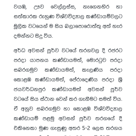
වයඹ, ඌව වෙල්ලස්ස, නැගෙනහිර හා
සත්කාරක රුහුණ විශ්වවිද්‍යාල කණ්ඩායම්වලට
මූලික වටයෙන් ම සිය බලාපොරොත්තු අත් හැර
දමන්නට සිදු විය.
අර්ධ අවසන් පූර්ව වටයේ තරගවල දී රජරට
පරදා යාපනය කණ්ඩායමත්, මොරටුව පරදා
සබරගමුව කණ්ඩායමත්, කැලණිය පරදා
කොළඹ කණ්ඩායමත්, පේරාදෙණිය පරදා ශ්‍රී
ජයවර්ධනපුර කණ්ඩායමත් අවසන් පූර්ව
වටයේ සිය ස්ථාන වෙන් කර ගැනීමට සමත් විය.
ඒ අනුව සබරගමුව හා කොළඹ විශ්වවිද්‍යාල
කණ්ඩායම් පළමු අවසන් පූර්ව තරගයේ දී
එකිනෙකා මුණ ගැසුණු අතර 5-2 ලෙස තරගය