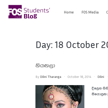
Skip
to
Home
FOS Media
C
FOS
content
We
create
Media
the
future
Students'
Day:
18 October 2
Blog
නියඟලා
By
Dilini Tharanga
October 18, 2014
Dilini
දිලෙන ගිනි
සියොලඟ මුල