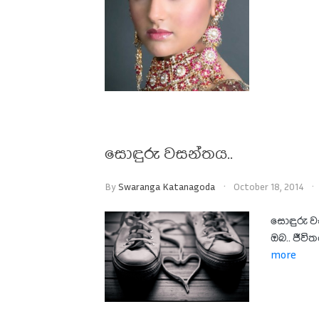
සොඳුරු වසන්තය..
By
Swaranga Katanagoda
October 18, 2014
සොඳුරු ව
ඔබ.. ජීවි
more