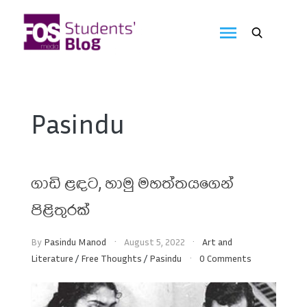
Skip
to
FOS
content
We
create
Media
the
future
Students'
Pasindu
Blog
ගාඩි ළඳට, හාමු මහත්තයගෙන්
පිළිතුරක්
By
Pasindu Manod
August 5, 2022
Art and
Literature
/
Free Thoughts
/
Pasindu
0 Comments