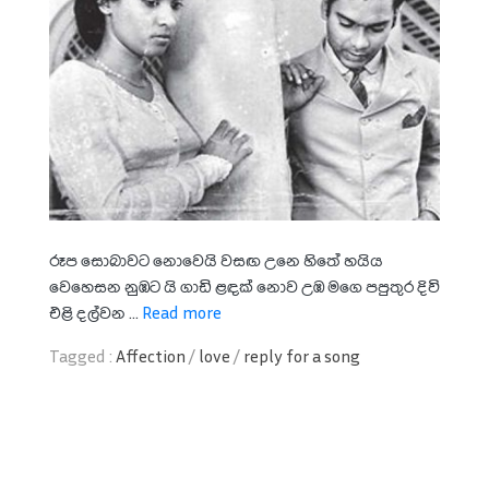
රූප සොබාවට නොවෙයි වසඟ උනෙ හිතේ හයිය
වෙහෙසන නුඹට යි ගාඩි ළඳක් නොව උඹ මගෙ පපුතුර දිවි
එළි දල්වන ...
Read more
Tagged :
Affection
/
love
/
reply for a song