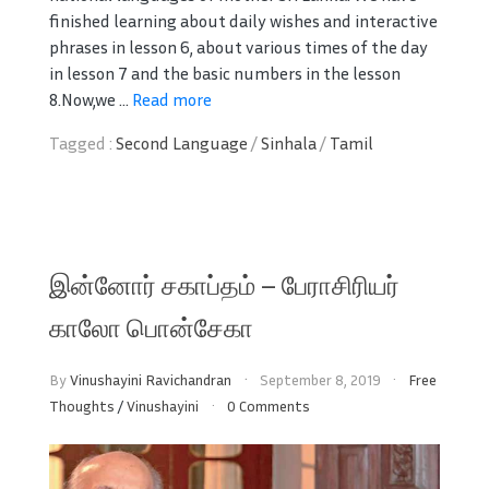
finished learning about daily wishes and interactive
phrases in lesson 6, about various times of the day
in lesson 7 and the basic numbers in the lesson
8.Now,we ...
Read more
Tagged :
Second Language
/
Sinhala
/
Tamil
இன்னோர் சகாப்தம் – பேராசிரியர்
காலோ பொன்சேகா
By
Vinushayini Ravichandran
September 8, 2019
Free
Thoughts
/
Vinushayini
0 Comments