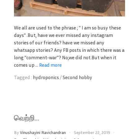
We all are used to the phrase ; " I am so busy these
days" .But, have we ever missed any instagram
stories of our friends? have we missed any
whatsapp stories? Any FB posts in which there was a
long "comment-war"? No,we did not.But when it
comes up ...
Read more
Tagged :
hydroponics
/
Second hobby
வெற்றி…
By
Vinushayini Ravichandran
September 22, 2019