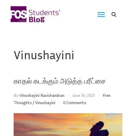
Skip
to
FOS
content
We
create
Media
the
future
Students'
Vinushayini
Blog
காதல் கடக்கும் அடுத்த பரீட்சை
By
Vinushayini Ravichandran
June 16, 2021
Free
Thoughts
/
Vinushayini
0 Comments